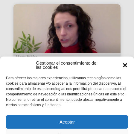
Gestionar el consentimiento de
las cookies
Para ofrecer las mejores experiencias, utilizamos tecnologías como las
En Confianza: Marta
cookies para almacenar y/o acceder a la información del dispositivo. El
Pahisa, coordinación
consentimiento de estas tecnologías nos permitirá procesar datos como el
comportamiento de navegación o las identificaciones únicas en este sitio.
proyecto Don Bosco Wave
No consentir o retirar el consentimiento, puede afectar negativamente a
ciertas características y funciones.
Un proyecto cofinanciado por el programa
Erasmus+ de la Unión Europea y en el que como
Inspectoría participamos desde el año 2019
Aceptar