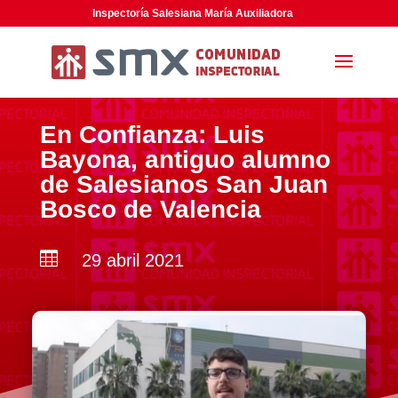
Inspectoría Salesiana María Auxiliadora
En Confianza: Luis
Bayona, antiguo alumno
de Salesianos San Juan
Bosco de Valencia

29 abril 2021