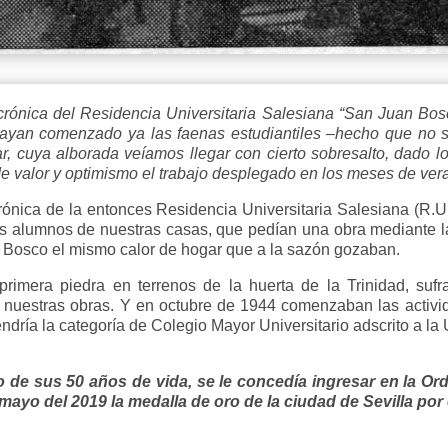
crónica del Residencia Universitaria Salesiana “San Juan Bosc
ayan comenzado ya las faenas estudiantiles –hecho que no s
r, cuya alborada veíamos llegar con cierto sobresalto, dado l
de valor y optimismo el trabajo desplegado en los meses de ver
rónica de la entonces Residencia Universitaria Salesiana (R.U.
 alumnos de nuestras casas, que pedían una obra mediante la c
n Bosco el mismo calor de hogar que a la sazón gozaban.
rimera piedra en terrenos de la huerta de la Trinidad, suf
nuestras obras. Y en octubre de 1944 comenzaban las activid
endría la categoría de Colegio Mayor Universitario adscrito a la
o de sus 50 años de vida, se le concedía ingresar en la Ord
mayo del 2019 la medalla de oro de la ciudad de Sevilla por 