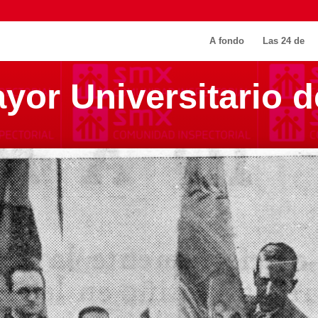
A fondo
Las 24 de
yor Universitario d