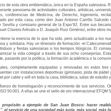
io de esta obra emblemática, única en la España salesiana. R
rante panorama de actividades culturales, artísticas, universita
ulias, conferencias de Medicina, de Derecho, Ingeniería, recit
ado por esta casa, como don Juan Antonio Carrillo Salcedo 
e Sevilla y comisario general de la Expo’92. Entre sus becari
nuel Clavero Arévalo o D. Joaquín Ruiz Giménez, entre otros m
iene la esencia de lo que ha sido, pero actualizado a los nu
sa y solidaria. Hay un itinerario de formación -el Catecumena
riduos y fiestas salesianas o los tiempos litúrgicos. El consej
amizar la vida colegial a través de sus ocho consejerías. Est
te, pasando por la política, la formación académica o la comuni
uales, completamente equipadas y renovadas en estos tres 
entan con instalaciones deportivas (gimnasio, pista de pádel 
et por cable y wifi en toda la casa, biblioteca, salas de estudi
sfuerzo de homologación y reconocimiento de sus servicios. 
 ISO 50.001. A ellas se une el sello de oro internacional EFQM 
ropósito a ejemplo de San Juan Bosco: hacer realidad
, al servicio de una sociedad más justa, más social, más 