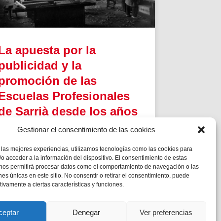
La apuesta por la
publicidad y la
promoción de las
Escuelas Profesionales
de Sarrià desde los años
50
Gestionar el consentimiento de las cookies
En la historia, las Escuelas Profesionales
 las mejores experiencias, utilizamos tecnologías como las cookies para
Salesianas fueron siendo acreedoras de
o acceder a la información del dispositivo. El consentimiento de estas
importantes premios, prueba de la
 nos permitirá procesar datos como el comportamiento de navegación o las
competencia y prestigio que habían logrado
ones únicas en este sitio. No consentir o retirar el consentimiento, puede
merecer.
tivamente a ciertas características y funciones.
ceptar
Denegar
Ver preferencias