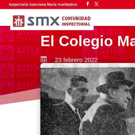
Inspectoría Salesiana María Auxiliadora
El Colegio Ma

23 febrero 2022