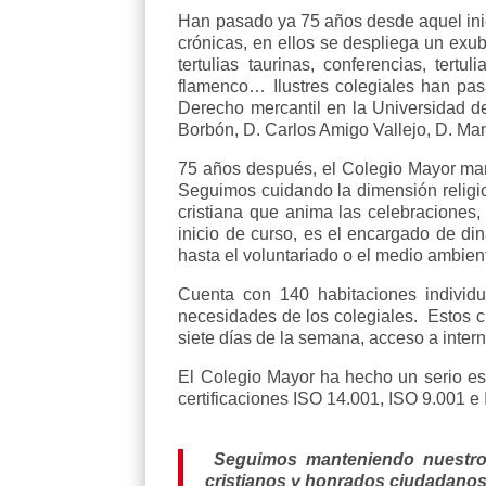
Han pasado ya 75 años desde aquel inic
crónicas, en ellos se despliega un exube
tertulias taurinas, conferencias, tert
flamenco… Ilustres colegiales han pas
Derecho mercantil en la Universidad d
Borbón, D. Carlos Amigo Vallejo, D. Ma
75 años después, el Colegio Mayor mant
Seguimos cuidando la dimensión religio
cristiana que anima las celebraciones, t
inicio de curso, es el encargado de din
hasta el voluntariado o el medio ambien
Cuenta con 140 habitaciones individ
necesidades de los colegiales. Estos cu
siete días de la semana, acceso a intern
El Colegio Mayor ha hecho un serio e
certificaciones ISO 14.001, ISO 9.001 e
Seguimos manteniendo nuestro p
cristianos y honrados ciudadanos”