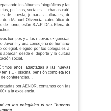
epasando los álbumes fotográficos y las
rias, políticas, sociales…: charlas-café,
ales de poesía, jornadas culturales, de
o don Manuel Olivencia, catedrático de
os de honor, están S.A.R Dña. Elena de
uchos.
evos tiempos y a las nuevas exigencias.
do Juvenil- y una consejería de humano-
o colegial, elegido por los colegiales al
as abarcan desde el deporte y la cultura
cación social.
últimos años, adaptadas a las nuevas
y tenis…), piscina, pensión completa los
o y de conferencias…
Otorgadas por AENOR, contamos con las
500+ a la excelencia.
 en los colegiales el ser “buenos
humana.