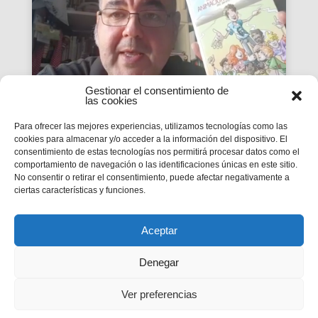
Gestionar el consentimiento de
las cookies
Para ofrecer las mejores experiencias, utilizamos tecnologías como las
«Una cosa te falta» Cap. 10
cookies para almacenar y/o acceder a la información del dispositivo. El
¿Quiénes forman parte de
consentimiento de estas tecnologías nos permitirá procesar datos como el
comportamiento de navegación o las identificaciones únicas en este sitio.
la Iglesia actual?
No consentir o retirar el consentimiento, puede afectar negativamente a
ciertas características y funciones.
José Ramón Alcalá Zamora, Salesiano
Cooperador , y Mamen Santiago de la Haba,
Salesiana directora titular Emilio Ferrari
Aceptar
Denegar
Ver preferencias