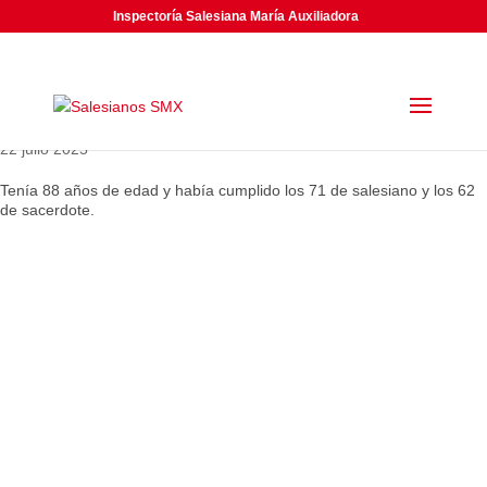
Inspectoría Salesiana María Auxiliadora
Luis Ángel Suberviola González, Salesiano Sacerdote
(1937-2025)
22 julio 2025
Tenía 88 años de edad y había cumplido los 71 de salesiano y los 62
de sacerdote.