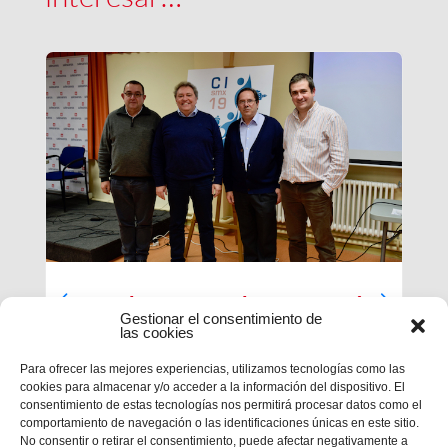
Luces largas para la Inspectoría
Gestionar el consentimiento de
María Auxiliadora
las cookies
El último día de nuestra primera sesión del
Para ofrecer las mejores experiencias, utilizamos tecnologías como las
Capítulo se ha caracterizado por su enfoque
cookies para almacenar y/o acceder a la información del dispositivo. El
sobre el presente y futuro de nuestra inspectoría.
consentimiento de estas tecnologías nos permitirá procesar datos como el
Terminados los informes que habrá que enviar al
comportamiento de navegación o las identificaciones únicas en este sitio.
Capítulo General 28, tocaba...
No consentir o retirar el consentimiento, puede afectar negativamente a