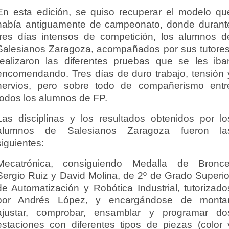
En esta edición, se quiso recuperar el modelo qu
había antiguamente de campeonato, donde durant
tres días intensos de competición, los alumnos d
Salesianos Zaragoza, acompañados por sus tutores
realizaron las diferentes pruebas que se les iba
encomendando. Tres días de duro trabajo, tensión 
nervios, pero sobre todo de compañerismo entr
todos los alumnos de FP.
Las disciplinas y los resultados obtenidos por lo
alumnos de Salesianos Zaragoza fueron la
siguientes:
Mecatrónica, consiguiendo Medalla de Bronce
Sergio Ruiz y David Molina, de 2º de Grado Superio
de Automatización y Robótica Industrial, tutorizado
por Andrés López, y encargándose de montar
ajustar, comprobar, ensamblar y programar do
estaciones con diferentes tipos de piezas (color 