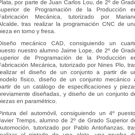
Plata, por parte de Juan Carlos Lou, de 2º de Grad
superior de Programación de la Producción e
Fabricación Mecánica, tutorizado por Marian
Alcalde, tras realizar la programación CNC de un
pieza en torno y fresa.
Diseño mecánico CAD, consiguiendo un cuart
puesto nuestro alumno Jaime Lope, de 2º de Grad
superior de Programación de la Producción e
Fabricación Mecánica, tutorizado por Nines Plo, tra
realizar el diseño de un conjunto a partir de u
modelo físico, diseño de un conjunto mecánico 
partir de un catálogo de especificaciones y pieza
previamente diseñadas, y diseño de un conjunto d
piezas en paramétrico.
Pintura del automóvil, consiguiendo un 4º puesto
Javier Tremps, alumno de 2º de Grado Superior d
Automoción, tutorizado por Pablo Antoñanzas, tra
realizar el pintado de una aleta, una prueba d