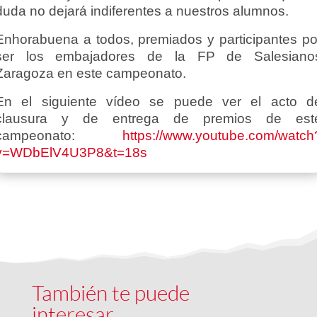
duda no dejará indiferentes a nuestros alumnos.
Enhorabuena a todos, premiados y participantes po
ser los embajadores de la FP de Salesiano
Zaragoza en este campeonato.
En el siguiente vídeo se puede ver el acto d
clausura y de entrega de premios de est
campeonato:
https://www.youtube.com/watch
v=WDbElV4U3P8&t=18s
También te puede
interesar…