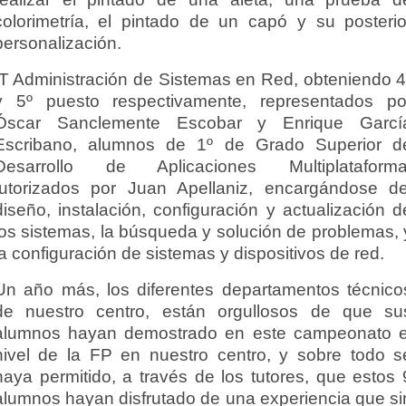
colorimetría, el pintado de un capó y su posterio
personalización.
IT Administración de Sistemas en Red, obteniendo 4
y 5º puesto respectivamente, representados po
Óscar Sanclemente Escobar y Enrique Garcí
Escribano, alumnos de 1º de Grado Superior d
Desarrollo de Aplicaciones Multiplataforma
tutorizados por Juan Apellaniz, encargándose de
diseño, instalación, configuración y actualización d
los sistemas, la búsqueda y solución de problemas, 
la configuración de sistemas y dispositivos de red.
Un año más, los diferentes departamentos técnico
de nuestro centro, están orgullosos de que su
alumnos hayan demostrado en este campeonato e
nivel de la FP en nuestro centro, y sobre todo s
haya permitido, a través de los tutores, que estos 
alumnos hayan disfrutado de una experiencia que si