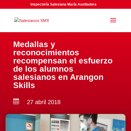
Inspectoría Salesiana María Auxiliadora
Medallas y
reconocimientos
recompensan el esfuerzo
de los alumnos
salesianos en Arangon
Skills

27 abril 2018