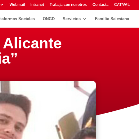
Webmail
Intranet
Trabaja con nosotros
Contacta
CAT/VAL
ataformas Sociales
ONGD
Servicios
Familia Salesiana
 Alicante
ia”