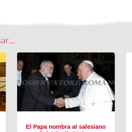
sar…
El Papa nombra al salesiano