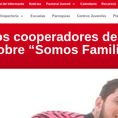
l del informante
Noticias
Pastoral Juvenil
Calendario
Recursos
Inspectoría
Escuelas
Parroquias
Centros Juveniles
Pl
os cooperadores de
sobre “Somos Famil