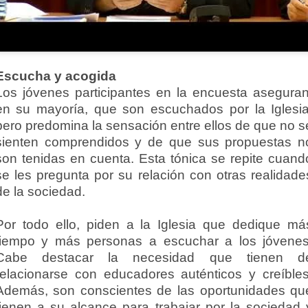
Escucha y acogida
Los jóvenes participantes en la encuesta aseguran
en su mayoría, que son escuchados por la Iglesia
pero predomina la sensación entre ellos de que no s
sienten comprendidos y de que sus propuestas n
son tenidas en cuenta. Esta tónica se repite cuand
se les pregunta por su relación con otras realidade
de la sociedad.
Por todo ello, piden a la Iglesia que dedique má
tiempo y más personas a escuchar a los jóvenes
Cabe destacar la necesidad que tienen d
relacionarse con educadores auténticos y creíbles
Además, son conscientes de las oportunidades qu
tienen a su alcance para trabajar por la sociedad 