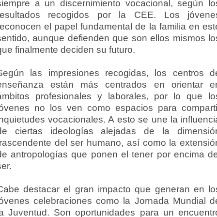
siempre a un discernimiento vocacional, según lo
resultados recogidos por la CEE. Los jóvene
reconocen el papel fundamental de la familia en est
sentido, aunque defienden que son ellos mismos lo
que finalmente deciden su futuro.
Según las impresiones recogidas, los centros d
enseñanza están más centrados en orientar e
ámbitos profesionales y laborales, por lo que lo
jóvenes no los ven como espacios para comparti
inquietudes vocacionales. A esto se une la influenci
de ciertas ideologías alejadas de la dimensió
trascendente del ser humano, así como la extensió
de antropologías que ponen el tener por encima de
ser.
Cabe destacar el gran impacto que generan en lo
jóvenes celebraciones como la Jornada Mundial d
la Juventud. Son oportunidades para un encuentr