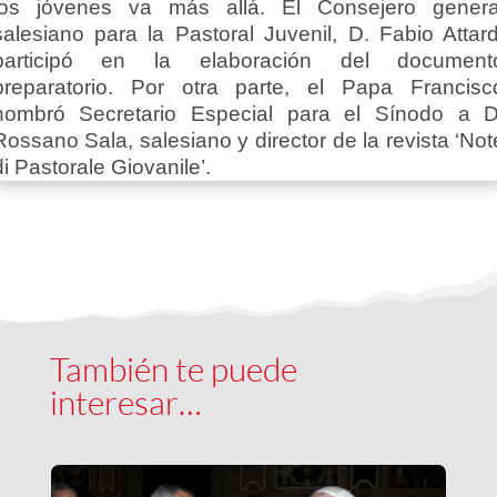
los jóvenes va más allá. El Consejero genera
salesiano para la Pastoral Juvenil, D. Fabio Attard
participó en la elaboración del document
preparatorio. Por otra parte, el Papa Francisc
nombró Secretario Especial para el Sínodo a D
Rossano Sala, salesiano y director de la revista ‘Not
di Pastorale Giovanile’.
También te puede
interesar…