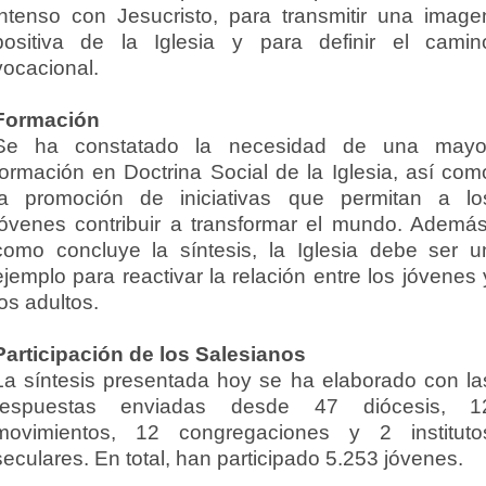
intenso con Jesucristo, para transmitir una image
positiva de la Iglesia y para definir el camin
vocacional.
Formación
Se ha constatado la necesidad de una mayo
formación en Doctrina Social de la Iglesia, así com
la promoción de iniciativas que permitan a lo
jóvenes contribuir a transformar el mundo. Además
como concluye la síntesis, la Iglesia debe ser u
ejemplo para reactivar la relación entre los jóvenes 
los adultos.
Participación de los Salesianos
La síntesis presentada hoy se ha elaborado con la
respuestas enviadas desde 47 diócesis, 1
movimientos, 12 congregaciones y 2 instituto
seculares. En total, han participado 5.253 jóvenes.