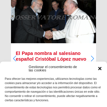
El Papa nombra al salesiano
español Cristóbal López nuevo
Arzobispo de Rabat
Gestionar el consentimiento de
las cookies
El papa Francisco ha nombrado, esta mañana, al
salesiano español Cristóbal López Romero como
Para ofrecer las mejores experiencias, utilizamos tecnologías como las
nuevo arzobispo de la diócesis de Rabat. El
cookies para almacenar y/o acceder a la información del dispositivo. El
salesiano era, desde 2014, Provincial de la
consentimiento de estas tecnologías nos permitirá procesar datos como el
Inspectoría salesiana María...
comportamiento de navegación o las identificaciones únicas en este sitio.
No consentir o retirar el consentimiento, puede afectar negativamente a
ciertas características y funciones.