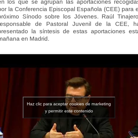
en los que se agrupan las aportaciones recogida
por la Conferencia Episcopal Española (CEE) para e
próximo Sínodo sobre los Jóvenes. Raúl Tinajero
responsable de Pastoral Juvenil de la CEE, h
presentado la síntesis de estas aportaciones est
mañana en Madrid.
Haz clic para aceptar cookies de marketing
y permitir este contenido