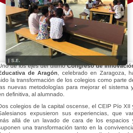
Uno de los ejes del último
Congreso de Innovació
Educativa de Aragón
, celebrado en Zaragoza, h
sido
la transformación de los colegios como parte d
las nuevas metodologías
para mejorar el sistema y
en definitiva, al alumnado.
Dos colegios de la capital oscense,
el CEIP Pío XII 
Salesianos
expusieron sus experiencias, que va
más allá de un lavado de cara de los espacios 
suponen una transformación tanto en la convivenci