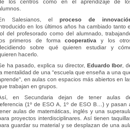
de los centros como en el aprendizaje de lo
alumnos.
En Salesianos,
el
proceso de innovació
introducido en los últimos años ha cambiado tanto e
rol del profesorado como del alumnado, trabajand
los primeros de forma
cooperativa
y los otro
decidiendo sobre qué quieren estudiar y cóm
quieren hacerlo.
Se ha pasado, explica su director,
Eduardo Ibor
, d
la mentalidad de una
"escuela que enseña a una qu
aprende", en aulas con espacios más abiertos en la
que trabajan en grupos.
Así, en Secundaria dejan de tener aulas d
referencia (1º de ESO A, 1º de ESO B…) y
pasan 
tener aulas de matemáticas, inglés y una superaul
para proyectos interdisciplinares.
Así tienen taquilla
para guardar su material y se desplazan de una aul