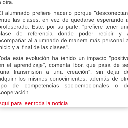
a otra.
El alumnado prefiere hacerlo porque "desconectan
entre las clases, en vez de quedarse esperando a
profesorado. Este, por su parte, "prefiere tener
un
clase de referencia donde poder recibir y 
acompañar
al alumnado de manera más personal a
inicio y al final de las clases".
Toda esta evolución ha tenido un
impacto "positiv
en el aprendizaje",
comenta Ibor, que pasa de se
"una transmisión a una creación", sin dejar d
adquirir los mismos conocimientos, además de otr
tipo de competencias socioemocionales o d
cooperación.
Aquí para leer toda la noticia