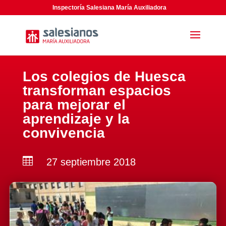
Inspectoría Salesiana María Auxiliadora
Los colegios de Huesca
transforman espacios
para mejorar el
aprendizaje y la
convivencia

27 septiembre 2018