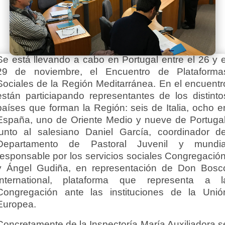
Se está llevando a cabo en Portugal entre el 26 y e
29 de noviembre, el Encuentro de Plataforma
Sociales de la Región Meditarránea. En el encuentr
están particiapando representantes de los distinto
países que forman la Región: seis de Italia, ocho e
España, uno de Oriente Medio y nueve de Portugal
junto al salesiano Daniel García, coordinador de
Departamento de Pastoral Juvenil y mundia
responsable por los servicios sociales Congregación
y Ángel Gudiña, en representación de Don Bosc
International, plataforma que representa a l
Congregación ante las instituciones de la Unió
Europea.
Concretamente de la Inspectoría María Auxiliadora s