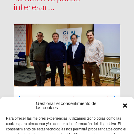
interesar…
Luces largas para la Inspectoría
Gestionar el consentimiento de
María Auxiliadora
las cookies
El último día de nuestra primera sesión del
Para ofrecer las mejores experiencias, utilizamos tecnologías como las
Capítulo se ha caracterizado por su enfoque
cookies para almacenar y/o acceder a la información del dispositivo. El
sobre el presente y futuro de nuestra inspectoría.
consentimiento de estas tecnologías nos permitirá procesar datos como el