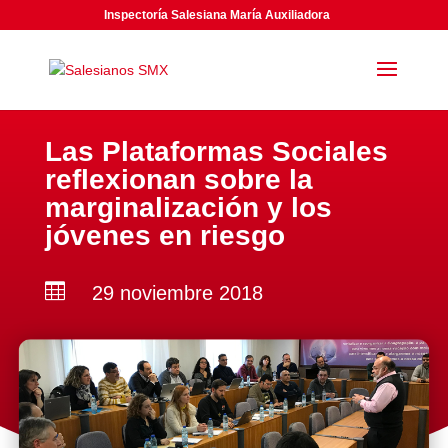
Inspectoría Salesiana María Auxiliadora
Las Plataformas Sociales
reflexionan sobre la
marginalización y los
jóvenes en riesgo

29 noviembre 2018