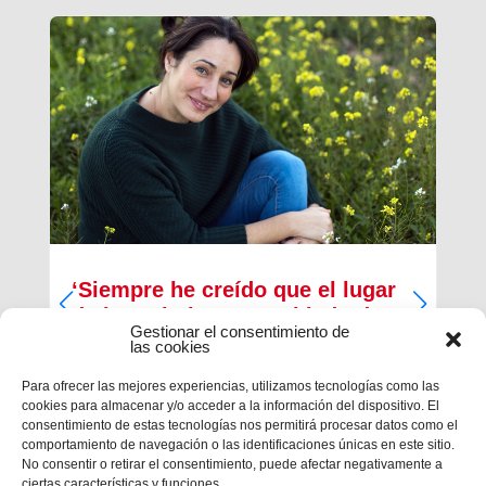
‘Siempre he creído que el lugar
de los cristianos es al lado de
Gestionar el consentimiento de
los que menos tienen’
las cookies
Inma Bernal tiene 40 años, estudió Magisterio y
Para ofrecer las mejores experiencias, utilizamos tecnologías como las
Psicopedagogía, en la actualidad trabaja como
cookies para almacenar y/o acceder a la información del dispositivo. El
maestra en el Colegio Salesiano de Cartagena.
consentimiento de estas tecnologías nos permitirá procesar datos como el
Es la presidenta de la Asociación Alraso en
comportamiento de navegación o las identificaciones únicas en este sitio.
Cartagena y la responsable de los proyectos que
No consentir o retirar el consentimiento, puede afectar negativamente a
la...
ciertas características y funciones.