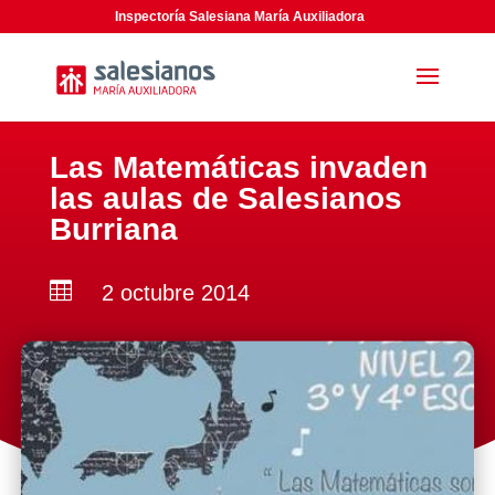
Inspectoría Salesiana María Auxiliadora
Las Matemáticas invaden
las aulas de Salesianos
Burriana

2 octubre 2014