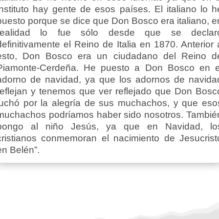
instituto hay gente de esos países. El italiano lo h
puesto porque se dice que Don Bosco era italiano, e
realidad lo fue sólo desde que se declar
definitivamente el Reino de Italia en 1870. Anterior 
esto, Don Bosco era un ciudadano del Reino d
Piamonte-Cerdeña. He puesto a Don Bosco en e
adorno de navidad, ya que los adornos de navida
reflejan y tenemos que ver reflejado que Don Bosc
luchó por la alegría de sus muchachos, y que eso
muchachos podríamos haber sido nosotros. Tambié
pongo al niño Jesús, ya que en Navidad, lo
cristianos conmemoran el nacimiento de Jesucrist
en Belén”.