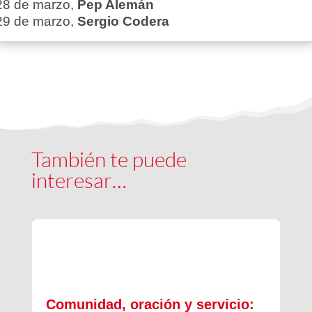
28 de marzo,
Pep Alemán
29 de marzo,
Sergio Codera
También te puede
interesar…
Comunidad, oración y servicio: