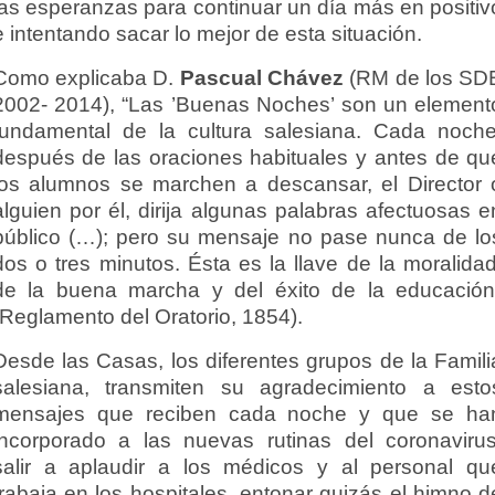
las esperanzas para continuar un día más en positiv
e intentando sacar lo mejor de esta situación.
Como explicaba D.
Pascual Chávez
(RM de los SD
2002- 2014), “Las ’Buenas Noches’ son un element
fundamental de la cultura salesiana. Cada noche
después de las oraciones habituales y antes de qu
los alumnos se marchen a descansar, el Director 
alguien por él, dirija algunas palabras afectuosas e
público (…); pero su mensaje no pase nunca de lo
dos o tres minutos. Ésta es la llave de la moralidad
de la buena marcha y del éxito de la educación
(Reglamento del Oratorio, 1854).
Desde las Casas, los diferentes grupos de la Famili
salesiana, transmiten su agradecimiento a esto
mensajes que reciben cada noche y que se ha
incorporado a las nuevas rutinas del coronavirus
salir a aplaudir a los médicos y al personal qu
trabaja en los hospitales, entonar quizás el himno d