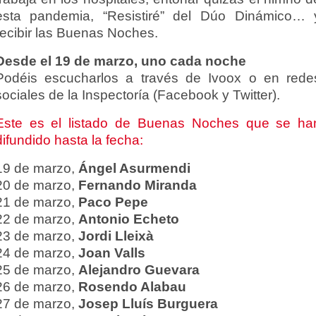
esta pandemia, “Resistiré” del Dúo Dinámico… 
recibir las Buenas Noches.
Desde el 19 de marzo, uno cada noche
Podéis escucharlos a través de Ivoox o en rede
sociales de la Inspectoría (Facebook y Twitter).
Este es el listado de Buenas Noches que se ha
difundido hasta la fecha:
19 de marzo,
Ángel Asurmendi
20 de marzo,
Fernando Miranda
21 de marzo,
Paco Pepe
22 de marzo,
Antonio Echeto
23 de marzo,
Jordi Lleixà
24 de marzo,
Joan Valls
25 de marzo,
Alejandro Guevara
26 de marzo,
Rosendo Alabau
27 de marzo,
Josep Lluís Burguera