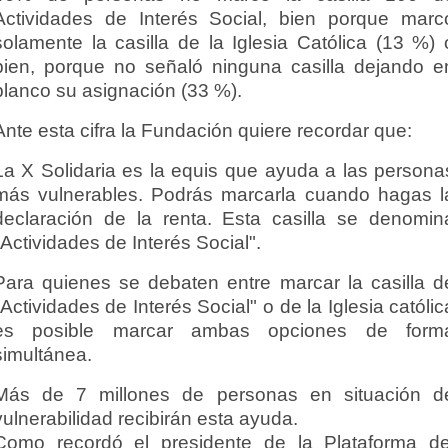
Actividades de Interés Social, bien porque marc
solamente la casilla de la Iglesia Católica (13 %) 
bien, porque no señaló ninguna casilla dejando e
blanco su asignación (33 %).
Ante esta cifra la Fundación quiere recordar que:
La X Solidaria es la equis que ayuda a las persona
más vulnerables. Podrás marcarla cuando hagas l
declaración de la renta. Esta casilla se denomin
"Actividades de Interés Social".
Para quienes se debaten entre marcar la casilla d
"Actividades de Interés Social" o de la Iglesia católic
es posible marcar ambas opciones de form
simultánea.
Más de 7 millones de personas en situación d
vulnerabilidad recibirán esta ayuda.
Como recordó el presidente de la Plataforma de