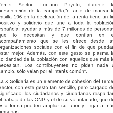
Tercer Sector, Luciano Poyato, durante l
presentación de la campaña,“el acto de marcar l
casilla 106 en la declaración de la renta tiene un fi
positivo y solidario que une a toda la població
española: ayudar a más de 7 millones de persona
que lo necesitan y que confían en e
acompañamiento que se les ofrece desde la
organizaciones sociales con el fin de que pueda
estar mejor. Además, con este gesto se plasma l
solidaridad de la población con aquellos que más l
necesitan. Los contribuyentes no piden nada 
cambio, sólo velan por el interés común”.
La X Solidaria es un elemento de cohesión del Terce
Sector, con este gesto tan sencillo, pero cargado d
significado, los ciudadanos y ciudadanas respalda
el trabajo de las ONG y el de su voluntariado, que d
esta forma pueden ampliar su labor y llegar a má
personas.