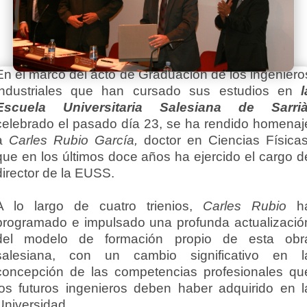
En el marco del acto de Graduación de los ingeniero
industriales que han cursado sus estudios en
l
Escuela Universitaria Salesiana de Sarri
celebrado el pasado día 23, se ha rendido homenaj
a
Carles Rubio García,
doctor en Ciencias Físicas
que en los últimos doce años ha ejercido el cargo d
director de la EUSS.
A lo largo de cuatro trienios,
Carles Rubio
h
programado e impulsado una profunda actualizació
del modelo de formación propio de esta obr
salesiana, con un cambio significativo en l
concepción de las competencias profesionales qu
los futuros ingenieros deben haber adquirido en l
Universidad.