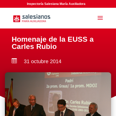
Inspectoría Salesiana María Auxiliadora
Homenaje de la EUSS a
Carles Rubio

31 octubre 2014