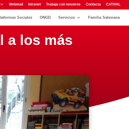
Webmail
Intranet
Trabaja con nosotros
Contacta
CAT/VAL
ataformas Sociales
ONGD
Servicios
Familia Salesiana
l a los más