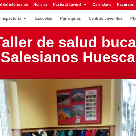
l del informante
Noticias
Pastoral Juvenil
Calendario
Recursos
Inspectoría
Escuelas
Parroquias
Centros Juveniles
Pl
Taller de salud buca
 Salesianos Huesca