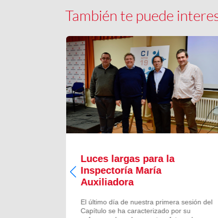
También te puede intere
Luces largas para la
Inspectoría María
 todos los
Auxiliadora
aron para
 numeroso
El último día de nuestra primera sesión del
scalones
Capítulo se ha caracterizado por su
ado de