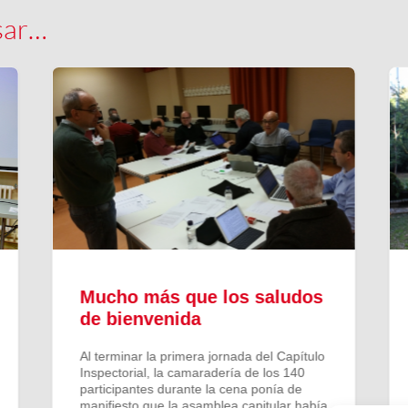
sar…
Mucho más que los saludos
de bienvenida
Al terminar la primera jornada del Capítulo
Inspectorial, la camaradería de los 140
participantes durante la cena ponía de
manifiesto que la asamblea capitular había