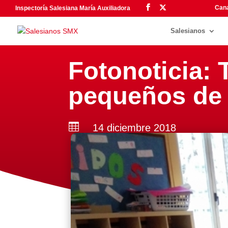
Cana
Inspectoría Salesiana María Auxiliadora
Salesianos
Fotonoticia: 
pequeños de

14 diciembre 2018