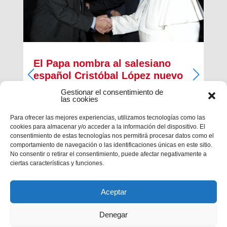
El Papa nombra al salesiano
español Cristóbal López nuevo
Arzobispo de Rabat
Gestionar el consentimiento de
las cookies
El papa Francisco ha nombrado, esta mañana, al
salesiano español Cristóbal López Romero como
Para ofrecer las mejores experiencias, utilizamos tecnologías como las
nuevo arzobispo de la diócesis de Rabat. El
cookies para almacenar y/o acceder a la información del dispositivo. El
salesiano era, desde 2014, Provincial de la
consentimiento de estas tecnologías nos permitirá procesar datos como el
Inspectoría salesiana María...
comportamiento de navegación o las identificaciones únicas en este sitio.
No consentir o retirar el consentimiento, puede afectar negativamente a
ciertas características y funciones.
Aceptar
Denegar