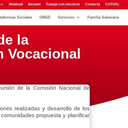
Webmail
Intranet
Trabaja con nosotros
Contacta
CAT/VAL
ataformas Sociales
ONGD
Servicios
Familia Salesiana
de la
n Vocacional
reunión de la Comisión Nacional de
ones realizadas y desarrollo de los
 comunidades propuesta y planificar