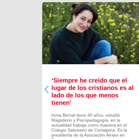
a nos
‘Siempre he creído que el
“Sueño
lugar de los cristianos es al
lado de los que menos
tienen’
Inma Bernal tiene 40 años, estudió
Magisterio y Psicopedagogía, en la
actualidad trabaja como maestra en el
Colegio Salesiano de Cartagena. Es la
presidenta de la Asociación Alraso en