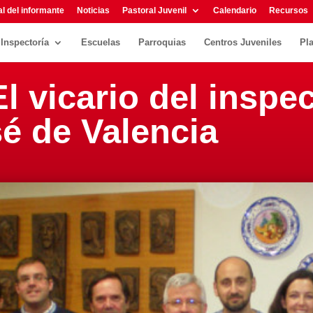
l del informante
Noticias
Pastoral Juvenil
Calendario
Recursos
Inspectoría
Escuelas
Parroquias
Centros Juveniles
Pl
l vicario del inspec
é de Valencia