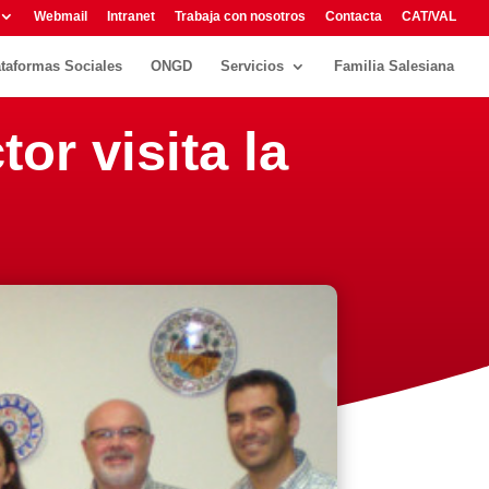
Webmail
Intranet
Trabaja con nosotros
Contacta
CAT/VAL
ataformas Sociales
ONGD
Servicios
Familia Salesiana
tor visita la