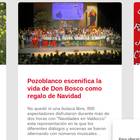
Pozoblanco escenifica la
vida de Don Bosco como
regalo de Navidad
No quedó ni una butaca libre, 800
espectadores disfrutaron durante más de
dos horas con "Navidades en Valdocco"
esta representación en la que los
diferentes diálogos y escenas se fueron
alternando con números musicales...
Para ofrecer