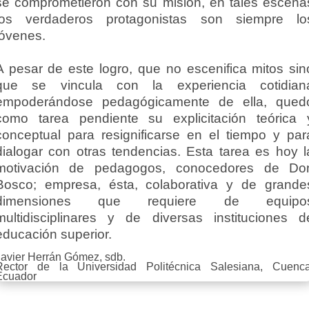
se comprometieron con su misión, en tales escena
los verdaderos protagonistas son siempre lo
jóvenes.
A pesar de este logro, que no escenifica mitos sin
que se vincula con la experiencia cotidian
empoderándose pedagógicamente de ella, qued
como tarea pendiente su explicitación teórica 
conceptual para resignificarse en el tiempo y par
dialogar con otras tendencias. Esta tarea es hoy l
motivación de pedagogos, conocedores de Do
Bosco; empresa, ésta, colaborativa y de grande
dimensiones que requiere de equipo
multidisciplinares y de diversas instituciones d
educación superior.
Javier Herrán Gómez, sdb.
Rector de la Universidad Politécnica Salesiana, Cuenca
Ecuador