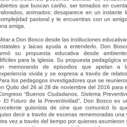
abiertos que buscan cariño, ser tomados en cuenta
valorados, animados; desaparece en un instante l
complejidad pastoral y te encuentras con un amigo
una amiga.
Mirar a Don Bosco desde las instituciones educativa
estatales y laicas ayuda a entenderlo. Don Bosc
armó su propuesta educativa desde ambiente
difíciles para la Iglesia. Su propuesta pedagógica e
un memorando de episodios que apelan a l
experiencia vivida y se expresa a través de relatos
Para los pedagogos investigadores que se reuniero
en Quito del 26 al 28 de noviembre del 2016 para e
Congreso “Buenos Ciudadanos, Sistema Preventiv
– El Futuro de la Preventividad”, Don Bosco es u
excelente guionista de cine que comunicó lo qu
quiso decir a través de escenas rememoradas una 
otra vez a través del tiempo por quienes asumieron 