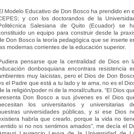
El Modelo Educativo de Don Bosco ha prendido en e
CEPES; y con los doctorandos de la Universida
Politécnica Salesiana de Quito (Ecuador) se h
constituido un equipo para construir desde la praxi
de Don Bosco la teoría pedagógica que se inserte e
las modernas corrientes de la educación superior.
Pudiera pensarse que la centralidad de Dios en l
educación donbosquiana encontrara resistencia e
ambientes muy laicistas, pero el Dios de Don Bosc
es el Padre que está a tu lado y te ama, no es el Dio
de la religión/poder ni de la moral/cultura. “El Dios qu
presenta Don Bosco a sus jóvenes es el Dios qu
necesitan los universitarios y universitarias d
nuestras universidades públicas, y si ese Dios n
existiera habría que crearlo, porque la vida no tien
sentido si no nos sentimos amados”, me decía el Dr
Amauri Laurencio Leyva de la Universidad de L