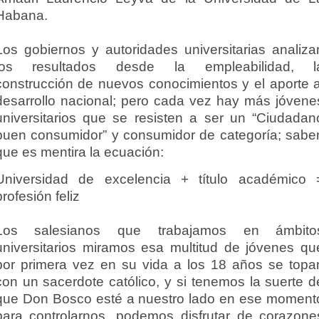
Habana.
Los gobiernos y autoridades universitarias analiza
los resultados desde la empleabilidad, l
construcción de nuevos conocimientos y el aporte a
desarrollo nacional; pero cada vez hay más jóvene
universitarios que se resisten a ser un “Ciudadan
buen consumidor” y consumidor de categoría; sabe
que es mentira la ecuación:
Universidad de excelencia + título académico 
profesión feliz
Los salesianos que trabajamos en ámbito
universitarios miramos esa multitud de jóvenes qu
por primera vez en su vida a los 18 años se topa
con un sacerdote católico, y si tenemos la suerte d
que Don Bosco esté a nuestro lado en ese moment
para controlarnos, podemos disfrutar de corazone