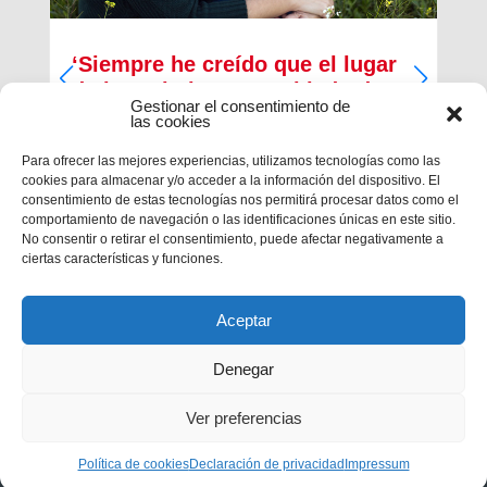
‘Siempre he creído que el lugar
de los cristianos es al lado de
Gestionar el consentimiento de
los que menos tienen’
las cookies
Inma Bernal tiene 40 años, estudió Magisterio y
Para ofrecer las mejores experiencias, utilizamos tecnologías como las
Psicopedagogía, en la actualidad trabaja como
cookies para almacenar y/o acceder a la información del dispositivo. El
maestra en el Colegio Salesiano de Cartagena.
consentimiento de estas tecnologías nos permitirá procesar datos como el
Es la presidenta de la Asociación Alraso en
comportamiento de navegación o las identificaciones únicas en este sitio.
Cartagena y la responsable de los proyectos que
No consentir o retirar el consentimiento, puede afectar negativamente a
la...
ciertas características y funciones.
Aceptar
Denegar
Ver preferencias
Privacidad
|
Aviso legal
|
Política de cookies
Política de cookies
Declaración de privacidad
Impressum