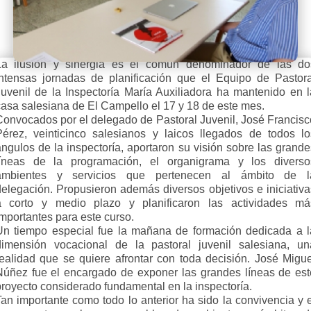
La ilusión y sinergia es el común denominador de las do
intensas jornadas de planificación que el Equipo de Pastora
Juvenil de la Inspectoría María Auxiliadora ha mantenido en l
casa salesiana de El Campello el 17 y 18 de este mes.
Convocados por el delegado de Pastoral Juvenil, José Francisc
Pérez, veinticinco salesianos y laicos llegados de todos lo
ángulos de la inspectoría, aportaron su visión sobre las grande
líneas de la programación, el organigrama y los diverso
ambientes y servicios que pertenecen al ámbito de l
delegación. Propusieron además diversos objetivos e iniciativa
a corto y medio plazo y planificaron las actividades má
mportantes para este curso.
Un tiempo especial fue la mañana de formación dedicada a l
dimensión vocacional de la pastoral juvenil salesiana, un
realidad que se quiere afrontar con toda decisión. José Migue
Núñez fue el encargado de exponer las grandes líneas de est
proyecto considerado fundamental en la inspectoría.
Tan importante como todo lo anterior ha sido la convivencia y e