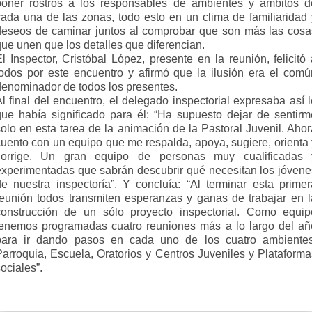
poner rostros a los responsables de ambientes y ámbitos d
cada una de las zonas, todo esto en un clima de familiaridad 
deseos de caminar juntos al comprobar que son más las cosa
ue unen que los detalles que diferencian.
l Inspector, Cristóbal López, presente en la reunión, felicitó
todos por este encuentro y afirmó que la ilusión era el comú
denominador de todos los presentes.
l final del encuentro, el delegado inspectorial expresaba así 
que había significado para él: “Ha supuesto dejar de sentirm
solo en esta tarea de la animación de la Pastoral Juvenil. Ahor
cuento con un equipo que me respalda, apoya, sugiere, orienta 
corrige. Un gran equipo de personas muy cualificadas 
experimentadas que sabrán descubrir qué necesitan los jóvene
de nuestra inspectoría”. Y concluía: “Al terminar esta primer
reunión todos transmiten esperanzas y ganas de trabajar en l
construcción de un sólo proyecto inspectorial. Como equip
tenemos programadas cuatro reuniones más a lo largo del añ
para ir dando pasos en cada uno de los cuatro ambientes
Parroquia, Escuela, Oratorios y Centros Juveniles y Plataforma
ociales”.