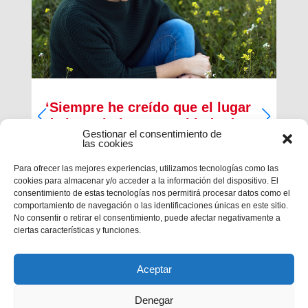
‘Siempre he creído que el lugar
de los cristianos es al lado de
Gestionar el consentimiento de
los que menos tienen’
las cookies
Inma Bernal tiene 40 años, estudió Magisterio y
Para ofrecer las mejores experiencias, utilizamos tecnologías como las
Psicopedagogía, en la actualidad trabaja como
cookies para almacenar y/o acceder a la información del dispositivo. El
maestra en el Colegio Salesiano de Cartagena.
consentimiento de estas tecnologías nos permitirá procesar datos como el
Es la presidenta de la Asociación Alraso en
comportamiento de navegación o las identificaciones únicas en este sitio.
Cartagena y la responsable de los proyectos que
No consentir o retirar el consentimiento, puede afectar negativamente a
la...
ciertas características y funciones.
Aceptar
Denegar