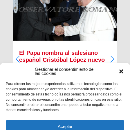
El Papa nombra al salesiano
español Cristóbal López nuevo
Arzobispo de Rabat
Gestionar el consentimiento de
las cookies
El papa Francisco ha nombrado, esta mañana, al
salesiano español Cristóbal López Romero como
Para ofrecer las mejores experiencias, utilizamos tecnologías como las
nuevo arzobispo de la diócesis de Rabat. El
cookies para almacenar y/o acceder a la información del dispositivo. El
salesiano era, desde 2014, Provincial de la
consentimiento de estas tecnologías nos permitirá procesar datos como el
Inspectoría salesiana María...
comportamiento de navegación o las identificaciones únicas en este sitio.
No consentir o retirar el consentimiento, puede afectar negativamente a
ciertas características y funciones.
Aceptar