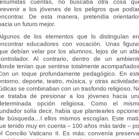
resumidas cuentas, no buscaba otra cosa qu
prevenir a los jóvenes de los peligros que podía
encontrar. De esta manera, pretendía orientarlo
hacia un futuro mejor.
Algunos de los elementos que lo distinguían er
encontrar educadores con vocación. Unas figura
que debían velar por los alumnos, lejos de un afá
controlador. Al contrario, dentro de un ambient
donde tenían que sentirse totalmente acompañados
Con un toque profundamente pedagógico. En est
entorno, deporte, teatro, música, y otras actividade
lúdicas se combinaban con un trasfondo religioso. N
se trataba de presionar a los jóvenes hacia un
determinada opción religiosa. Como el mism
fundador solía decir, había que plantearles opcione
de búsqueda…I ellos mismos escogían. Este mati
fue tenido muy en cuenta – 100 años más tarde – po
el Concilio Vaticano II. Es más: convenía preserva