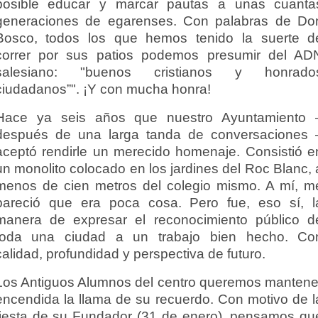
posible educar y marcar pautas a unas cuanta
generaciones de egarenses. Con palabras de Do
Bosco, todos los que hemos tenido la suerte d
correr por sus patios podemos presumir del AD
salesiano: "buenos cristianos y honrado
ciudadanos”". ¡Y con mucha honra!
Hace ya seis años que nuestro Ayuntamiento 
después de una larga tanda de conversaciones 
aceptó rendirle un merecido homenaje. Consistió e
un monolito colocado en los jardines del Roc Blanc, 
menos de cien metros del colegio mismo. A mí, m
pareció que era poca cosa. Pero fue, eso sí, l
manera de expresar el reconocimiento público d
toda una ciudad a un trabajo bien hecho. Co
calidad, profundidad y perspectiva de futuro.
Los Antiguos Alumnos del centro queremos mantene
encendida la llama de su recuerdo. Con motivo de l
fiesta de su Fundador (31 de enero), pensamos qu