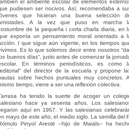
también el ambiente escolar de elementos externo
que pudiesen ser nocivos. Así, recomendaba a su
jóvenes que hicieran una buena selección d
amistades. A la vez que puso en marcha l
costumbre de la pequeña i corta charla diaria, en l
que exponía un pensamiento moral orientado a l
acción. I que sigue aún vigente, en los tiempos qu
vivimos. Es lo que solemos decir entre nosotros “da
los buenos días”, justo antes de comenzar la jornad
escolar. En términos periodísticos, es como l
“editorial” del director de la escuela y propone la
pautas sobre hechos puntuales muy concretos. A
mismo tiempo, viene a ser una reflexión colectiva.
Tarrasa ha tenido la suerte de acoger un colegi
salesiano hace ya sesenta años. Los salesiano
llegaron aquí en 1957. Y las salesianas celebrará
en mayo de este año, el medio siglo. La semilla del P
Rómulo Pinyol Aresté –hijo de Maials– ha hech