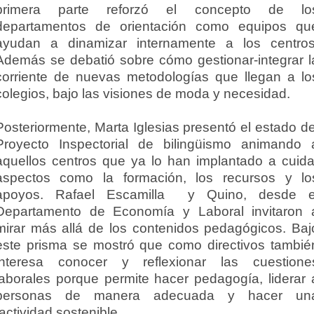
primera parte reforzó el concepto de lo
departamentos de orientación como equipos qu
ayudan a dinamizar internamente a los centros
Además se debatió sobre cómo gestionar-integrar l
corriente de nuevas metodologías que llegan a lo
colegios, bajo las visiones de moda y necesidad.
Posteriormente, Marta Iglesias presentó el estado de
Proyecto Inspectorial de bilingüismo animando 
aquellos centros que ya lo han implantado a cuida
aspectos como la formación, los recursos y lo
apoyos. Rafael Escamilla y Quino, desde e
Departamento de Economía y Laboral invitaron 
mirar más allá de los contenidos pedagógicos. Baj
este prisma se mostró que como directivos tambié
interesa conocer y reflexionar las cuestione
laborales porque permite hacer pedagogía, liderar 
personas de manera adecuada y hacer un
actividad sostenible.