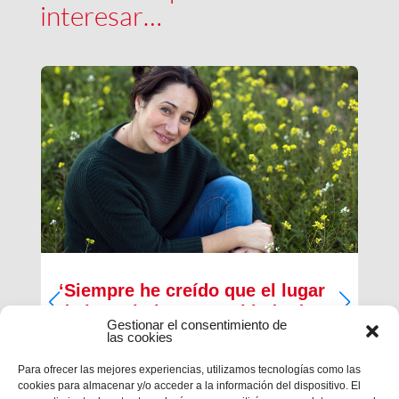
interesar…
‘Siempre he creído que el lugar
de los cristianos es al lado de
Gestionar el consentimiento de
los que menos tienen’
las cookies
Inma Bernal tiene 40 años, estudió Magisterio y
Para ofrecer las mejores experiencias, utilizamos tecnologías como las
Psicopedagogía, en la actualidad trabaja como
cookies para almacenar y/o acceder a la información del dispositivo. El