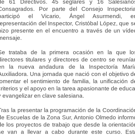
de 61 Directivos. 45 seglares y 16 Salesiano
Consagrados. Por parte del Consejo Inspectoria
participó el Vicario, Ángel Asurmendi, e
representación del Inspector, Cristóbal López, que s
hizo presente en el encuentro a través de un víde
mensaje.
Se trataba de la primera ocasión en la que lo
directores titulares y directores de centro se reunía
en la nueva andadura de la Inspectoría Marí
Auxiliadora. Una jornada que nació con el objetivo d
fomentar el sentimiento de familia, la unificación d
criterios y el apoyo en la tarea apasionante de educa
y evangelizar en clave salesiana.
Tras la presentar la programación de la Coordinació
de Escuelas de la Zona Sur, Antonio Olmedo inform
de los proyectos de trabajo que desde la orientació
se van a llevar a cabo durante este curso. Est