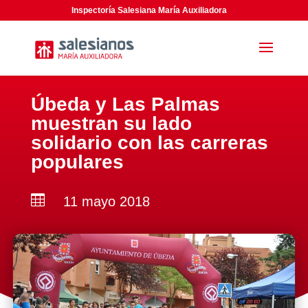
Inspectoría Salesiana María Auxiliadora
Úbeda y Las Palmas
muestran su lado
solidario con las carreras
populares

11 mayo 2018