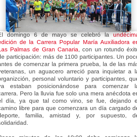
El domingo 6 de mayo se celebró la
undécim
edición de la Carrera Popular María Auxiliadora e
Las Palmas de Gran Canaria
, con un rotundo éxit
de participación: más de 1100 participantes. Un poc
antes de comenzar la primera prueba, la de las má
veteranas, un aguacero arreció para inquietar a l
organizción, personal voluntario y participantes, qu
ya estaban posicionándose para comenzar l
carrera. Pero la lluvia fue solo una mera anécdota e
el día, ya que tal como vino, se fue, dejando e
camino libre para que comenzara un día cargado d
deporte, familia, amistad y, por supuesto, d
solidaridad.