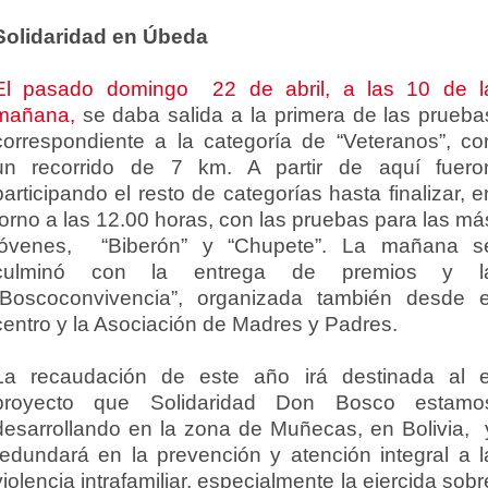
Solidaridad en Úbeda
El pasado domingo 22 de abril, a las 10 de l
mañana,
se daba salida a la primera de las prueba
correspondiente a la categoría de “Veteranos”, co
un recorrido de 7 km. A partir de aquí fuero
participando el resto de categorías hasta finalizar, e
torno a las 12.00 horas, con las pruebas para las má
jóvenes, “Biberón” y “Chupete”. La mañana s
culminó con la entrega de premios y l
“Boscoconvivencia”, organizada también desde e
centro y la Asociación de Madres y Padres.
La recaudación de este año irá destinada al e
proyecto que Solidaridad Don Bosco estamo
desarrollando en la zona de Muñecas, en Bolivia, 
redundará en la prevención y atención integral a l
violencia intrafamiliar, especialmente la ejercida sobr