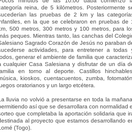
Pocos minutos de las 10:00 daba comienzo l
categoría reina, de 5 kilómetros. Posteriormente s
sucederían las pruebas de 2 km y las categoría
infantiles, en la que se celebraron en pruebas de 
km, 500 metros, 300 metros y 100 metros, para lo
más peques. Mientras tanto, las canchas del Colegi
Salesiano Sagrado Corazón de Jesús no paraban d
sucederse actividades, para entretener a todas 
todos, generar el ambiente de familia que caracteriz
a cualquier Casa Salesiana y disfrutar de un día d
familia en torno al deporte. Castillos hinchables
música, kioskos, cuentacuentos, zumba, fotomatón
juegos oratorianos y un largo etcétera.
La lluvia no volvió a presentarse en toda la mañana
permitiendo así que se desarrollara con normalidad e
sorteo que completaba la aportación solidaria que ir
destinada al proyecto que estamos desarrollando e
Lomé (Togo).