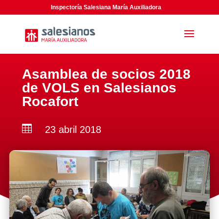
Inspectoría Salesiana María Auxiliadora
Asamblea de socios 2018
de VOLS en Salesianos
Rocafort

23 abril 2018