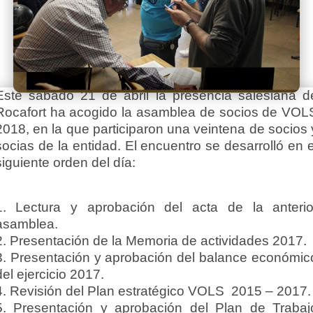
Este sábado 21 de abril la presencia salesiana d
Rocafort ha acogido la asamblea de socios de VOL
2018, en la que participaron una veintena de socios 
socias de la entidad. El encuentro se desarrolló en e
siguiente orden del día:
1. Lectura y aprobación del acta de la anterio
asamblea.
2. Presentación de la Memoria de actividades 2017.
3. Presentación y aprobación del balance económic
del ejercicio 2017.
4. Revisión del Plan estratégico VOLS 2015 – 2017.
5. Presentación y aprobación del Plan de Trabaj