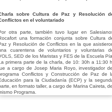
Charla sobre Cultura de Paz y Resolución d
Conflictos en el voluntariado
Por otra parte, también tuvo lugar en Salesiano
Rocafort una formación conjunta sobre Cultura d
Paz y Resolución de Conflictos en la que asistiero
una cuarentena de voluntarios y voluntarias d
VOLS, SED de los Maristas y FES de la Escuela Pía
La primera parte de la charla, de 10: 30h a 11:30 h
fue a cargo de Josep Maria Royo, investigador de
programa Conflictos y Construcción de Paz de l
Educación para la Ciudadanía (ECP) y la segund
parte, en formato taller, a cargo de Marina Caireta, de
mismo Programa.