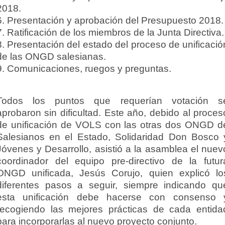
2018.
6. Presentación y aprobación del Presupuesto 2018.
7. Ratificación de los miembros de la Junta Directiva.
8. Presentación del estado del proceso de unificació
de las ONGD salesianas.
9. Comunicaciones, ruegos y preguntas.
Todos los puntos que requerían votación s
aprobaron sin dificultad.
Este año, debido al proces
de unificación de VOLS con las otras dos ONGD d
Salesianos en el Estado, Solidaridad Don Bosco 
Jóvenes y Desarrollo, asistió a la asamblea el nuev
coordinador del equipo pre-directivo de la futur
ONGD unificada, Jesús Corujo, quien explicó lo
diferentes pasos a seguir, siempre indicando qu
esta unificación debe hacerse con consenso 
recogiendo las mejores prácticas de cada entida
para incorporarlas al nuevo proyecto conjunto.