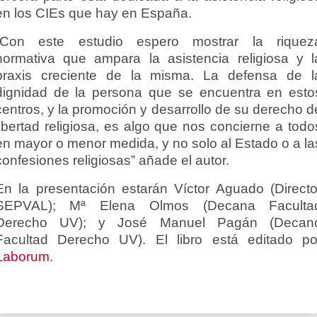
en los CIEs que hay en España.
“Con este estudio espero mostrar la riquez
normativa que ampara la asistencia religiosa y l
praxis creciente de la misma. La defensa de l
dignidad de la persona que se encuentra en esto
centros, y la promoción y desarrollo de su derecho d
libertad religiosa, es algo que nos concierne a todo
en mayor o menor medida, y no solo al Estado o a la
confesiones religiosas” añade el autor.
En la presentación estarán Víctor Aguado (Directo
SEPVAL); Mª Elena Olmos (Decana Faculta
Derecho UV); y José Manuel Pagán (Decan
Facultad Derecho UV). El libro está editado po
Laborum
.