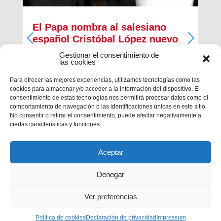
El Papa nombra al salesiano
español Cristóbal López nuevo
Arzobispo de Rabat
Gestionar el consentimiento de
las cookies
El papa Francisco ha nombrado, esta mañana, al
salesiano español Cristóbal López Romero como
Para ofrecer las mejores experiencias, utilizamos tecnologías como las
nuevo arzobispo de la diócesis de Rabat. El
cookies para almacenar y/o acceder a la información del dispositivo. El
salesiano era, desde 2014, Provincial de la
consentimiento de estas tecnologías nos permitirá procesar datos como el
Inspectoría salesiana María...
comportamiento de navegación o las identificaciones únicas en este sitio.
No consentir o retirar el consentimiento, puede afectar negativamente a
ciertas características y funciones.
Aceptar
Denegar
Ver preferencias
Privacidad
|
Aviso legal
|
Política de cookies
Política de cookies
Declaración de privacidad
Impressum