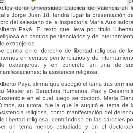
El jueves 14 diciembre, a las 19 horas en el Salón d
Actos de la Universidad Católica de Valencia en l
calle Jorge Juan 18, tendrá lugar la presentación de
libro del salesiano de la Inspectoría María Auxiliadora
Alberto Payá. El texto que lleva por título ‘Liberta
religiosa en centros penitenciarios y de internamient
de extranjeros’
se centra en el derecho de libertad religiosa de lo
internos en centros penitenciarios y de internamient
de extranjeros; y en concreto en una de su
manifestaciones: la asistencia religiosa.
Alberto Payá afirma que escogió el tema tras termina
su Máster en Derechos Humanos, Paz y Desarroll
Sostenible en el cual luego se doctoró. María Elen
Olmos, su tutora, fue la que le sugirió el tema de l
asistencia religiosa, como manifestación del derech
de libertad religiosa, centrándose en las cárceles po
ser un tema menos estudiado y en el doctorad