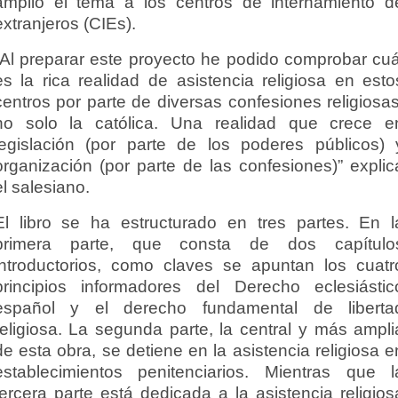
amplió el tema a los centros de internamiento d
extranjeros (CIEs).
“Al preparar este proyecto he podido comprobar cuá
es la rica realidad de asistencia religiosa en esto
centros por parte de diversas confesiones religiosas
no solo la católica. Una realidad que crece e
legislación (por parte de los poderes públicos) 
organización (por parte de las confesiones)” explic
el salesiano.
El libro se ha estructurado en tres partes. En l
primera parte, que consta de dos capítulo
introductorios, como claves se apuntan los cuatr
principios informadores del Derecho eclesiástic
español y el derecho fundamental de liberta
religiosa. La segunda parte, la central y más ampli
de esta obra, se detiene en la asistencia religiosa e
establecimientos penitenciarios. Mientras que l
tercera parte está dedicada a la asistencia religios