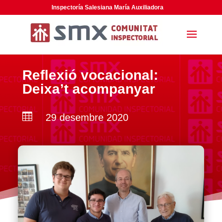
Inspectoría Salesiana María Auxiliadora
Reflexió vocacional:
Deixa’t acompanyar

29 desembre 2020