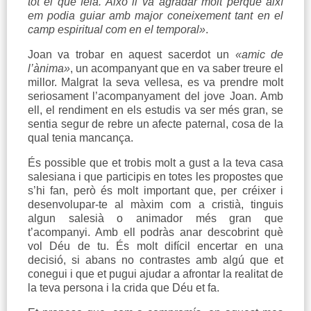
tot el que feia. Això li va agradar molt perquè així
em podia guiar amb major coneixement tant en el
camp espiritual com en el temporal»
.
Joan va trobar en aquest sacerdot un
«amic de
l’ànima»
, un acompanyant que en va saber treure el
millor. Malgrat la seva vellesa, es va prendre molt
seriosament l’acompanyament del jove Joan. Amb
ell, el rendiment en els estudis va ser més gran, se
sentia segur de rebre un afecte paternal, cosa de la
qual tenia mancança.
És possible que et trobis molt a gust a la teva casa
salesiana i que participis en totes les propostes que
s’hi fan, però és molt important que, per créixer i
desenvolupar-te al màxim com a cristià, tinguis
algun salesià o animador més gran que
t’acompanyi. Amb ell podràs anar descobrint què
vol Déu de tu. És molt difícil encertar en una
decisió, si abans no contrastes amb algú que et
conegui i que et pugui ajudar a afrontar la realitat de
la teva persona i la crida que Déu et fa.