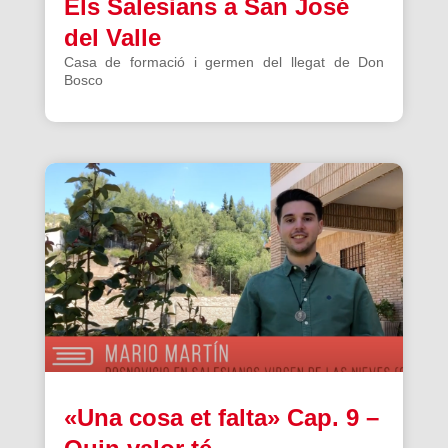
Els Salesians a San José
del Valle
Casa de formació i germen del llegat de Don
Bosco
«Una cosa et falta» Cap. 9 –