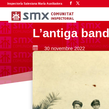
Inspectoría Salesiana María Auxiliadora
L’antiga ban

30 novembre 2022