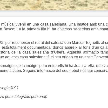
e música juvenil en una casa salesiana. Una imatge amb una co
Bosco; i a la primera fila hi ha diversos sacerdots amb sota
23, per reconèixer el retrat del salesià don Marcos Tognetti, al c
o està totalment documentada, doncs apareix al fons d’un cal
història de la casa salesiana d’Utrera. Aquesta afirmació tam
 que aquesta casa salesiana té el seu origen en un antic Conven
ersonatges de la imatge, però entre ells hi ha Juan Ureña, que va
imeno a Jaén. Segons informació del seu nebot-nét, qui conserv
l segle XX.)
o (fons fotogràfic personal)