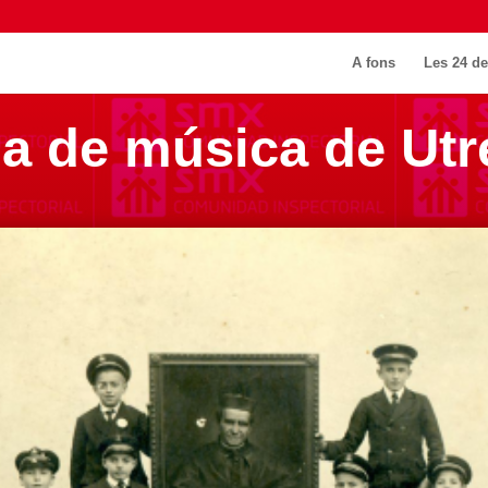
A fons
Les 24 de
da de música de Utr