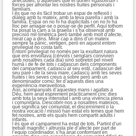
anècdotes, d’aquestes que et donen «gasolina» i
forces per afrontar les nostres lluites personals i
familiars.
I és que no és fàcil trobar un espai de reflexió i
diàleg amb tu mateix, amb la teva parella i amb la
família. Espai on no hi ha duplicitats i on no hi ha
lloc per amagar-se o posar-se de perfil. Aquí tothom
ha posat la carn a la graella i s’ha observat amb
precisió mil·limètrica però també amb molt d’afecte,
mirat cap a dins. Mirar cap a dins d’un mateix
sempre fa pànic, vertigen, però en aquest entorn
privilegiat no costa tant.
Entorn privilegiat no només per la exultant natura
que ens envoltava (cérvols i senglars convivien
amb nosaltres cada dia) sinó sobretot pel nivell
humà i de fe de tots i cadascun dels components
del campament, cadascú al seu estil, cadascun del
seu pare i de la seva mare, cadascú amb les seves
lluites i les seves creus a sobre però amb un
denominador comú: fer d’aquests dies una
experiència meravellosa.
Així, acompanyats d’aquestes mans i agafats a
Déu, hem anat esprement pràcticament cinc dies
amb tota la seva intensitat i amb una vivència plena
i comunitària. Descobrir-nos a nosaltres mateixos,
què significa ser comunitat, el discerniment o la
nostra vocació / missió han estat els temes que hem
fet nostres, amb els quals hem compartit adults i
infants.
I és que el campament ha estat de tots. Partint d’un
treball magnífic i altruista ple d’afecte per part de
l’equip coordinador, s’ha anat conformant en