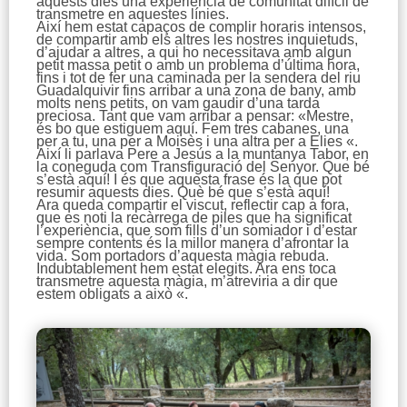
aquests dies una experiència de comunitat difícil de
transmetre en aquestes línies.
Així hem estat capaços de complir horaris intensos,
de compartir amb els altres les nostres inquietuds,
d’ajudar a altres, a qui ho necessitava amb algun
petit massa petit o amb un problema d’última hora,
fins i tot de fer una caminada per la sendera del riu
Guadalquivir fins arribar a una zona de bany, amb
molts nens petits, on vam gaudir d’una tarda
preciosa. Tant que vam arribar a pensar: «Mestre,
és bo que estiguem aquí. Fem tres cabanes, una
per a tu, una per a Moisès i una altra per a Elies «.
Així li parlava Pere a Jesús a la muntanya Tabor, en
la coneguda com Transfiguració del Senyor. Que bé
s’està aquí! I és que aquesta frase és la que pot
resumir aquests dies. Què bé que s’està aquí!
Ara queda compartir el viscut, reflectir cap a fora,
que es noti la recàrrega de piles que ha significat
l’experiència, que som fills d’un somiador i d’estar
sempre contents és la millor manera d’afrontar la
vida. Som portadors d’aquesta màgia rebuda.
Indubtablement hem estat elegits. Ara ens toca
transmetre aquesta màgia, m’atreviria a dir que
estem obligats a això «.