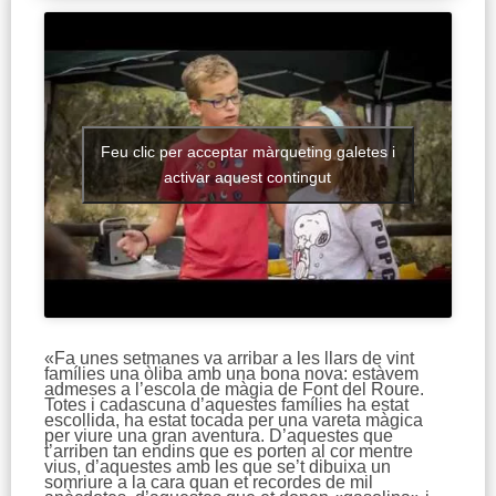
Feu clic per acceptar màrqueting galetes i
activar aquest contingut
«Fa unes setmanes va arribar a les llars de vint
famílies una òliba amb una bona nova: estàvem
admeses a l’escola de màgia de Font del Roure.
Totes i cadascuna d’aquestes famílies ha estat
escollida, ha estat tocada per una vareta màgica
per viure una gran aventura. D’aquestes que
t’arriben tan endins que es porten al cor mentre
vius, d’aquestes amb les que se’t dibuixa un
somriure a la cara quan et recordes de mil