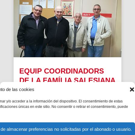
EQUIP COORDINADORS
DE LA FAMÍLIA SALESIANA
zona nord
nto de las cookies
A finals del mes d’octubre es va reunir a Martí-
ar y/o acceder a la información del dispositivo. El consentimiento de estas
Codolar l’equip de salesians animadors i
icaciones únicas en este sitio. No consentir o retirar el consentimiento, puede
acompanyants de la FASA de la zona nord,
integrat per Jordi Latorre (VDB), Joan Faner
(ADMA), Isidre Serdà (SSCC) i Josep Mascaró
(AA.AA).
 de almacenar preferencias no solicitadas por el abonado o usuario.