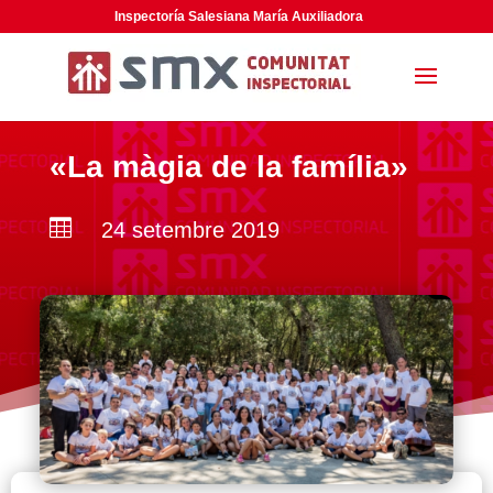
Inspectoría Salesiana María Auxiliadora
«La màgia de la família»

24 setembre 2019