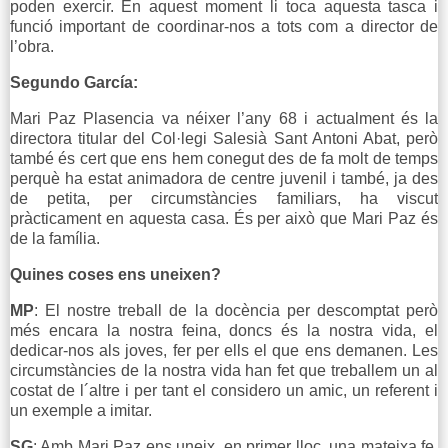
poden exercir. En aquest moment li toca aquesta tasca i
funció important de coordinar-nos a tots com a director de
l’obra.
Segundo García:
Mari Paz Plasencia va néixer l’any 68 i actualment és la
directora titular del Col·legi Salesià Sant Antoni Abat, però
també és cert que ens hem conegut des de fa molt de temps
perquè ha estat animadora de centre juvenil i també, ja des
de petita, per circumstàncies familiars, ha viscut
pràcticament en aquesta casa. És per això que Mari Paz és
de la família.
Quines coses ens uneixen?
MP
: El nostre treball de la docència per descomptat però
més encara la nostra feina, doncs és la nostra vida, el
dedicar-nos als joves, fer per ells el que ens demanen. Les
circumstàncies de la nostra vida han fet que treballem un al
costat de l´altre i per tant el considero un amic, un referent i
un exemple a imitar.
SG
: Amb Mari Paz ens uneix, en primer lloc, una mateixa fe.