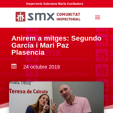
Inspectoría Salesiana María Auxiliadora
Anirem a mitges: Segundo
García i Mari Paz
Plasencia

24 octubre 2019