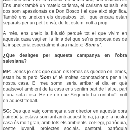
Ens uneix també un mateix carisma, el carisma salesià, els
dos som apassionats de Don Bosco i el que això significa.
També ens uneixen els despatxos, tot i que encara estan
separats per un petit envà, de fet estem molt a prop.
A més, ens uneix la il·lusió perquè tot el que vivim en
aquesta casa vagi en la línia del que se’ns proposa des de
la inspectoria especialment ara mateix:
‘Som u’.
¿Que desitges per aquesta campanya en l’obra
salesiana?
MP:
Doncs jo crec que quan els lemes es queden en lemes,
estan buits però
‘Som u
‘ té moltes connotacions per a la
nostra casa. El meu somni seria arribar el dia en què
qualsevol ambient de la casa ens sentim part de l’altre, part
d’una sola cosa. He de dir que Segundo ha contribuït molt
en aquest treball.
SG:
Des que vaig començar a ser director en aquesta obra
gairebé ja estava somiant amb aquest lema, ja que la nostra
casa és molt gran, amb tots els ambients: col·legi, parròquia,
centre juvenil, projectes socials, pastoral, parròquia