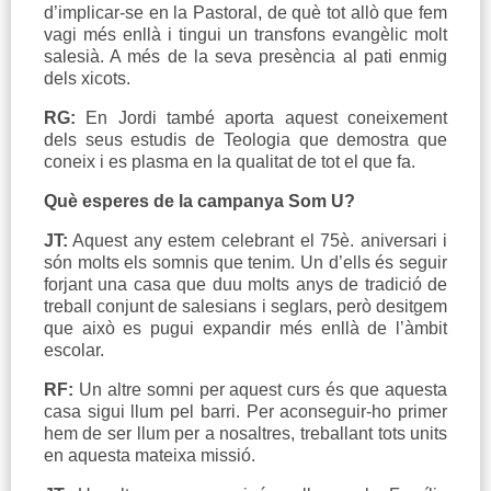
d’implicar-se en la Pastoral, de què tot allò que fem
vagi més enllà i tingui un transfons evangèlic molt
salesià. A més de la seva presència al pati enmig
dels xicots.
RG:
En
Jordi també aporta aquest coneixement
dels seus estudis de Teologia que demostra que
coneix i es plasma en la qualitat de tot el que fa.
Què esperes de la campanya Som U?
JT:
Aquest any estem celebrant el 75è. aniversari i
són molts els somnis que tenim. Un d’ells és seguir
forjant una casa que duu molts anys de tradició de
treball conjunt de salesians i seglars, però desitgem
que això es pugui expandir més enllà de l’àmbit
escolar.
RF:
Un altre somni per aquest curs és que aquesta
casa sigui llum pel barri. Per aconseguir-ho primer
hem de ser llum per a nosaltres, treballant tots units
en aquesta mateixa missió.