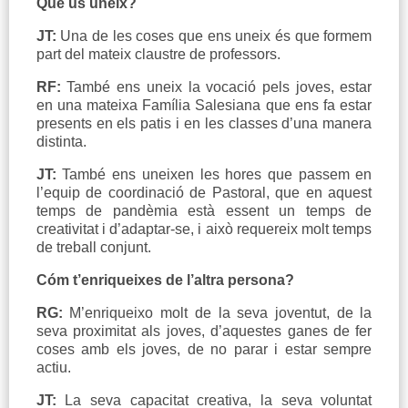
Què us uneix?
JT:
Una de les coses que ens uneix és que formem
part del mateix claustre de professors.
RF:
També ens uneix la vocació pels joves, estar
en una mateixa Família Salesiana que ens fa estar
presents en els patis i en les classes d’una manera
distinta.
JT:
També ens uneixen les hores que passem en
l’equip de coordinació de Pastoral, que en aquest
temps de pandèmia està essent un temps de
creativitat i d’adaptar-se, i això requereix molt temps
de treball conjunt.
Cóm t’enriqueixes de l’altra persona?
RG:
M’enriqueixo molt de la seva joventut, de la
seva proximitat als joves, d’aquestes ganes de fer
coses amb els joves, de no parar i estar sempre
actiu.
JT:
La seva capacitat creativa, la seva voluntat