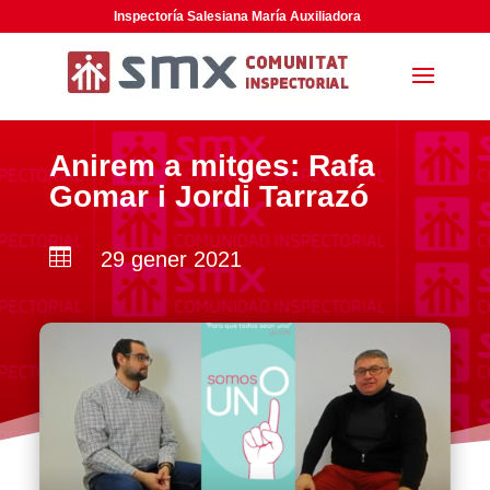
Inspectoría Salesiana María Auxiliadora
Anirem a mitges: Rafa
Gomar i Jordi Tarrazó

29 gener 2021