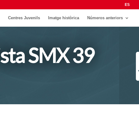
ES
Centres Juvenils
Imatge històrica
Números anteriors
ista SMX 39