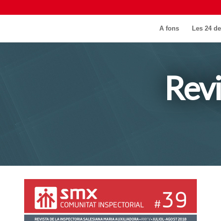
A fons
Les 24 de
Rev