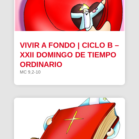
VIVIR A FONDO | CICLO B –
XXII DOMINGO DE TIEMPO
ORDINARIO
MC 9,2-10