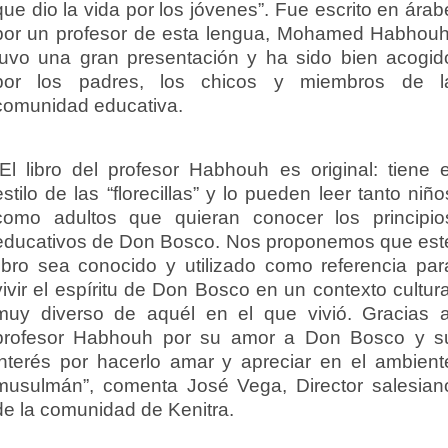
que dio la vida por los jóvenes”. Fue escrito en árab
por un profesor de esta lengua, Mohamed Habhouh
tuvo una gran presentación y ha sido bien acogid
por los padres, los chicos y miembros de l
comunidad educativa.
“El libro del profesor Habhouh es original: tiene e
estilo de las “florecillas” y lo pueden leer tanto niño
como adultos que quieran conocer los principio
educativos de Don Bosco. Nos proponemos que est
libro sea conocido y utilizado como referencia par
vivir el espíritu de Don Bosco en un contexto cultura
muy diverso de aquél en el que vivió. Gracias a
profesor Habhouh por su amor a Don Bosco y s
interés por hacerlo amar y apreciar en el ambient
musulmán”, comenta José Vega, Director salesian
de la comunidad de Kenitra.