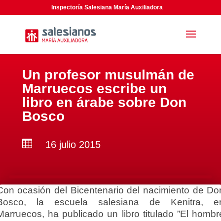
Inspectoría Salesiana María Auxiliadora
Un profesor musulmán de
Marruecos escribe un
libro en árabe sobre Don
Bosco

16 julio 2015
Con ocasión del Bicentenario del nacimiento de Do
Bosco, la escuela salesiana de Kenitra, e
Marruecos, ha publicado un libro titulado ”El hombr