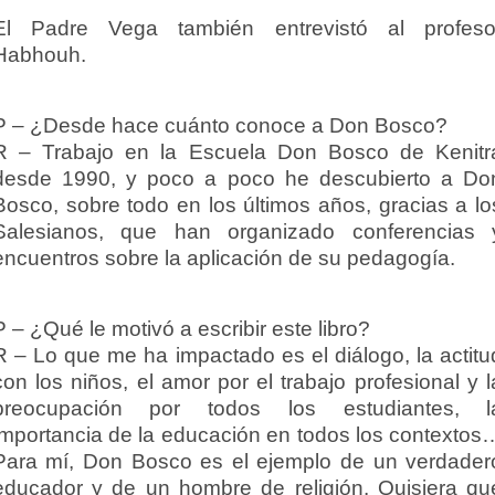
El Padre Vega también entrevistó al profeso
Habhouh.
P – ¿Desde hace cuánto conoce a Don Bosco?
R – Trabajo en la Escuela Don Bosco de Kenitr
desde 1990, y poco a poco he descubierto a Do
Bosco, sobre todo en los últimos años, gracias a lo
Salesianos, que han organizado conferencias 
encuentros sobre la aplicación de su pedagogía.
P – ¿Qué le motivó a escribir este libro?
R – Lo que me ha impactado es el diálogo, la actitu
con los niños, el amor por el trabajo profesional y l
preocupación por todos los estudiantes, l
importancia de la educación en todos los contextos
Para mí, Don Bosco es el ejemplo de un verdader
educador y de un hombre de religión. Quisiera qu