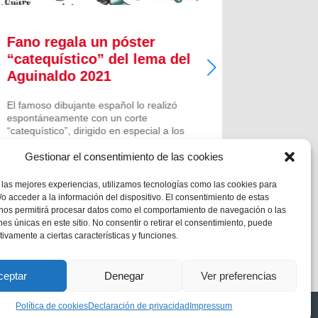
Fano regala un póster
Presen
“catequístico” del lema del
Aguina
Aguinaldo 2021
para 2
El famoso dibujante español lo realizó
La primera
espontáneamente con un corte
Aguinaldo
“catequístico”, dirigido en especial a los
tuvo lugar
jóvenes, y lo puso gratuitamente a
San Esteba
Gestionar el consentimiento de las cookies
disposición del Rector Mayor.
tema «Nos
hacer nuev
El progra
 las mejores experiencias, utilizamos tecnologías como las cookies para
las...
o acceder a la información del dispositivo. El consentimiento de estas
 nos permitirá procesar datos como el comportamiento de navegación o las
ones únicas en este sitio. No consentir o retirar el consentimiento, puede
tivamente a ciertas características y funciones.
ceptar
Denegar
Ver preferencias
Política de cookies
Declaración de privacidad
Impressum