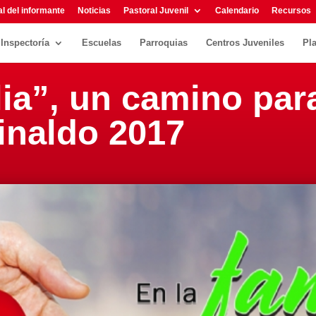
l del informante
Noticias
Pastoral Juvenil
Calendario
Recursos
Inspectoría
Escuelas
Parroquias
Centros Juveniles
Pl
ia”, un camino par
inaldo 2017