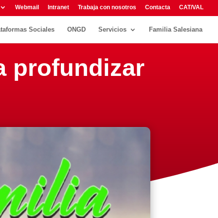
Webmail
Intranet
Trabaja con nosotros
Contacta
CAT/VAL
ataformas Sociales
ONGD
Servicios
Familia Salesiana
a profundizar