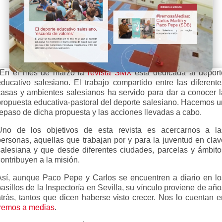
En el mes de marzo la
revista SMX
está dedicada al deport
educativo salesiano. El trabajo compartido entre las diferente
casas y ambientes salesianos ha servido para dar a conocer l
propuesta educativa-pastoral del deporte salesiano. Hacemos u
repaso de dicha propuesta y las acciones llevadas a cabo.
Uno de los objetivos de esta revista es acercarnos a la
personas, aquellas que trabajan por y para la juventud en clav
salesiana y que desde diferentes ciudades, parcelas y ámbito
ontribuyen a la misión.
Así, aunque Paco Pepe y Carlos se encuentren a diario en lo
asillos de la Inspectoría en Sevilla, su vínculo proviene de añ
atrás, tantos que dicen haberse visto crecer. Nos lo cuentan e
Iremos a medias
.