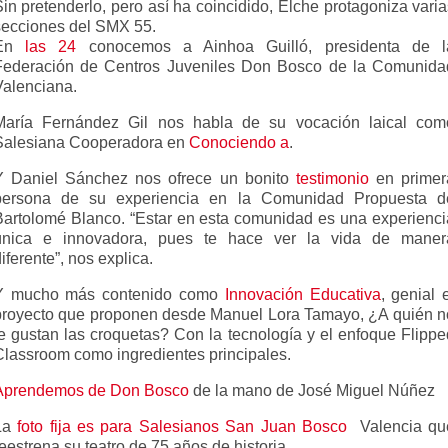
in pretenderlo, pero así ha coincidido, Elche protagoniza vari
secciones del SMX 55.
En
las 24
conocemos a Ainhoa Guilló, presidenta de l
Federación de Centros Juveniles Don Bosco de la Comunida
Valenciana.
María Fernández Gil nos habla de su vocación laical com
Salesiana Cooperadora en
Conociendo a
.
Y Daniel Sánchez nos ofrece un bonito
testimonio
en primer
persona de su experiencia en la Comunidad Propuesta d
Bartolomé Blanco. “Estar en esta comunidad es una experienci
única e innovadora, pues te hace ver la vida de maner
iferente”, nos explica.
Y mucho más contenido como
Innovación Educativa
, genial 
proyecto que proponen desde Manuel Lora Tamayo, ¿A quién n
le gustan las croquetas? Con la tecnología y el enfoque Flippe
Classroom como ingredientes principales.
Aprendemos de Don Bosco
de la mano de José Miguel Núñez
La
foto fija es para Salesianos San Juan Bosco
Valencia qu
eestrena su teatro de 75 años de historia.