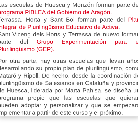
Las escuelas de Huesca y Monzón forman parte de
programa PIBLEA del Gobierno de Aragón.
Terrassa, Horta y Sant Boi forman parte del
Pla
Integral de Plurilingüismo Educativo de Activa
.
Sant Vicenç dels Horts y Terrassa de nuevo forma
parte del
Grupo Experimentación para e
Plurilingüismo (GEP).
Por otra parte, hay otras escuelas que llevan año
desarrollando su propio plan de plurilingüismo, com
Mataró y Ripoll. De hecho, desde la coordinación d
plurilingüismo de Salesianos en Cataluña y provinci
de Huesca, liderada por Marta Pahisa, se diseña u
programa propio que las escuelas que quiera
pueden adoptar y personalizar y que se empezar
implementar a partir de este curso y el próximo.