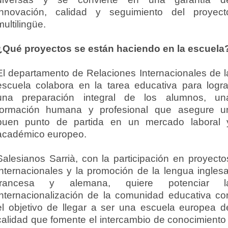
innovación, calidad y seguimiento del proyect
multilingüe.
¿Qué proyectos se están haciendo en la escuela
El departamento de Relaciones Internacionales de l
escuela colabora en la tarea educativa para logra
una preparación integral de los alumnos, un
formación humana y profesional que asegure u
buen punto de partida en un mercado laboral 
académico europeo.
Salesianos Sarrià, con la participación en proyecto
internacionales y la promoción de la lengua inglesa
francesa y alemana, quiere potenciar l
internacionalización de la comunidad educativa co
el objetivo de llegar a ser una escuela europea d
calidad que fomente el intercambio de conocimiento 