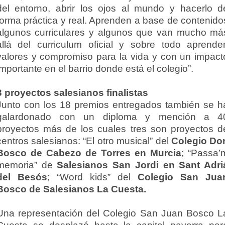
del entorno, abrir los ojos al mundo y hacerlo d
forma práctica y real. Aprenden a base de contenido
algunos curriculares y algunos que van mucho má
allá del curriculum oficial y sobre todo aprende
valores y compromiso para la vida y con un impact
importante en el barrio donde está el colegio”.
3 proyectos salesianos finalistas
Junto con los 18 premios entregados también se h
galardonado con un diploma y mención a 4
proyectos más de los cuales tres son proyectos d
centros salesianos: “El otro musical” del
Colegio Do
Bosco de Cabezo de Torres en Murcia
; “Passa’
memoria” de
Salesianos San Jordi en Sant Adri
del Besós
; “Word kids” del
Colegio San Jua
Bosco de Salesianos La Cuesta.
Una representación del Colegio San Juan Bosco L