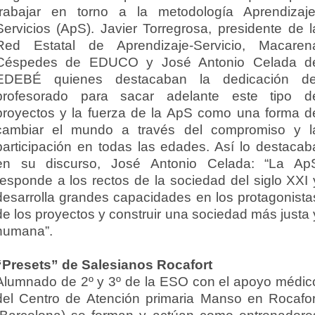
trabajar en torno a la metodología Aprendizaje
Servicios (ApS). Javier Torregrosa, presidente de l
Red Estatal de Aprendizaje-Servicio, Macaren
Céspedes de EDUCO y José Antonio Celada d
EDEBÉ quienes destacaban la dedicación de
profesorado para sacar adelante este tipo d
proyectos y la fuerza de la ApS como una forma d
cambiar el mundo a través del compromiso y l
participación en todas las edades. Así lo destacab
en su discurso, José Antonio Celada: “La Ap
responde a los rectos de la sociedad del siglo XXI 
desarrolla grandes capacidades en los protagonista
de los proyectos y construir una sociedad más justa 
humana”.
“Presets” de Salesianos Rocafort
Alumnado de 2º y 3º de la ESO con el apoyo médic
del Centro de Atención primaria Manso en Rocafor