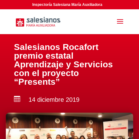
Inspectoría Salesiana María Auxiliadora
Salesianos Rocafort
premio estatal
Aprendizaje y Servicios
con el proyecto
“Presents”

14 diciembre 2019