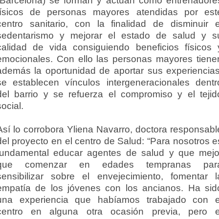
(Barcelona) se forman y actúan como entrenadore
físicos de personas mayores atendidas por est
centro sanitario, con la finalidad de disminuir e
sedentarismo y mejorar el estado de salud y s
calidad de vida consiguiendo beneficios físicos 
emocionales. Con ello las personas mayores tiene
además la oportunidad de aportar sus experiencias
se establecen vínculos intergeneracionales dentr
del barrio y se refuerza el compromiso y el tejid
social.
Así lo corrobora Yliena Navarro, doctora responsabl
del proyecto en el centro de Salud: “Para nosotros e
fundamental educar agentes de salud y que mejo
que comenzar en edades tempranas par
sensibilizar sobre el envejecimiento, fomentar l
empatía de los jóvenes con los ancianos. Ha sid
una experiencia que habíamos trabajado con e
centro en alguna otra ocasión previa, pero e