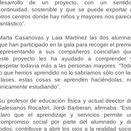
desarrollo de un proyecto, con un sentido
continuidad, sostenible y que se puede exportar 
otros centros donde hay niños y mayores nos parec
fantástico”.
Marta Casanovas y Laia Martínez las dos alumna
que han participado en la gala para recoger el premi
representando a sus compañeros coincidían qu
este proyecto les ha ayudado a comprender 
respetar todavía más a las personas mayores. “Tod
lo que hemos aprendido no lo sabríamos sólo con la
clases, estas cosas se aprenden haciéndolas, n
únicamente estudiando”.
Su profesor de educación física y actual director d
Salesianos Rocafort, Jordi Barberan, afirmaba: “Est
claro que el aprendizaje y servicios permite u
compromiso social por parte del alumnado y d
todos, contribuye a abrir los ojos a la realidad socia