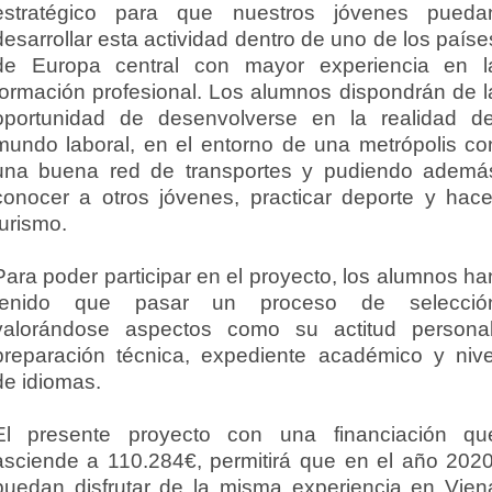
estratégico para que nuestros jóvenes pueda
desarrollar esta actividad dentro de uno de los paíse
de Europa central con mayor experiencia en l
formación profesional. Los alumnos dispondrán de l
oportunidad de desenvolverse en la realidad de
mundo laboral, en el entorno de una metrópolis co
una buena red de transportes y pudiendo ademá
conocer a otros jóvenes, practicar deporte y hace
turismo.
Para poder participar en el proyecto, los alumnos ha
tenido que pasar un proceso de selecció
valorándose aspectos como su actitud personal
preparación técnica, expediente académico y nive
de idiomas.
El presente proyecto con una financiación qu
asciende a 110.284€, permitirá que en el año 2020
puedan disfrutar de la misma experiencia en Vien