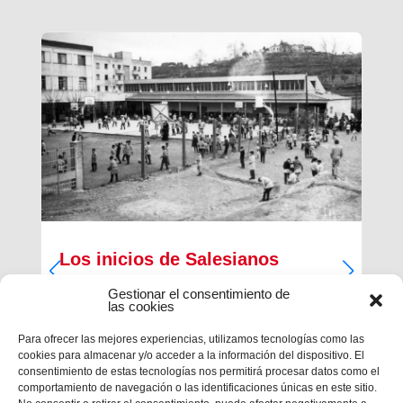
Los inicios de Salesianos
Terrassa
Gestionar el consentimiento de
las cookies
A partir de sus inquietudes sociales y religiosas,
un grupo de empresarios industriales de la
Para ofrecer las mejores experiencias, utilizamos tecnologías como las
ciudad, Antiguos Alumnos de los Salesianos de
cookies para almacenar y/o acceder a la información del dispositivo. El
Sarrià, Hosrta y Mataró, pidieron la fundación de
consentimiento de estas tecnologías nos permitirá procesar datos como el
una Escuela Profesional Salesiana en Terrassa.
comportamiento de navegación o las identificaciones únicas en este sitio.
Con...