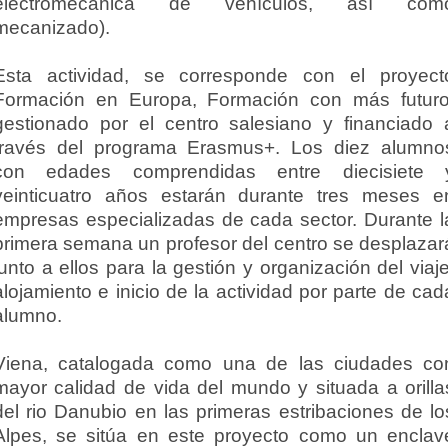
electromecánica de vehículos, así com
mecanizado).
Esta actividad, se corresponde con el proyect
Formación en Europa, Formación con más futuro
gestionado por el centro salesiano y financiado 
través del programa Erasmus+. Los diez alumno
con edades comprendidas entre diecisiete 
veinticuatro años estarán durante tres meses e
empresas especializadas de cada sector. Durante l
primera semana un profesor del centro se desplazar
junto a ellos para la gestión y organización del viaje
alojamiento e inicio de la actividad por parte de cad
alumno.
Viena, catalogada como una de las ciudades co
mayor calidad de vida del mundo y situada a orilla
del rio Danubio en las primeras estribaciones de lo
Alpes, se sitúa en este proyecto como un enclav