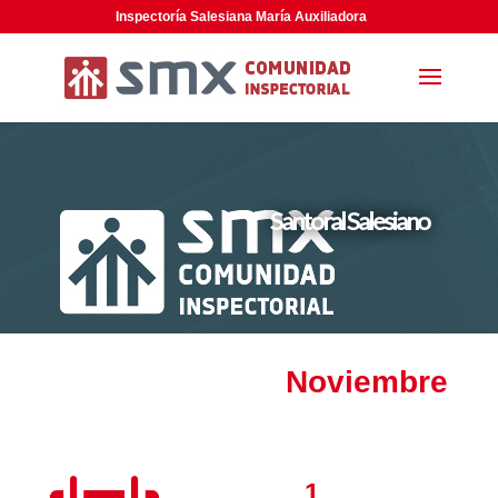
Inspectoría Salesiana María Auxiliadora
Santoral Salesiano
Noviembre
1