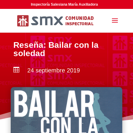
Inspectoría Salesiana María Auxiliadora
Reseña: Bailar con la
soledad

24 septiembre 2019