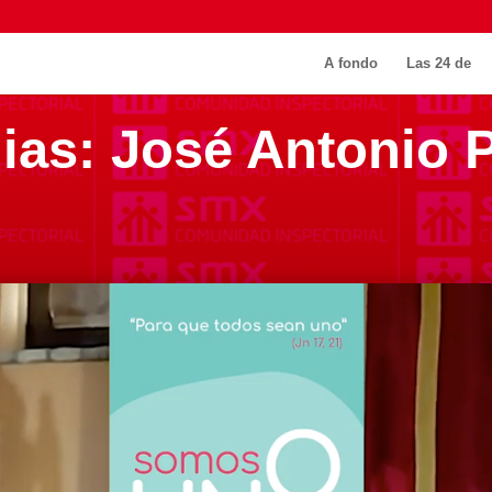
A fondo
Las 24 de
ias: José Antonio 
n