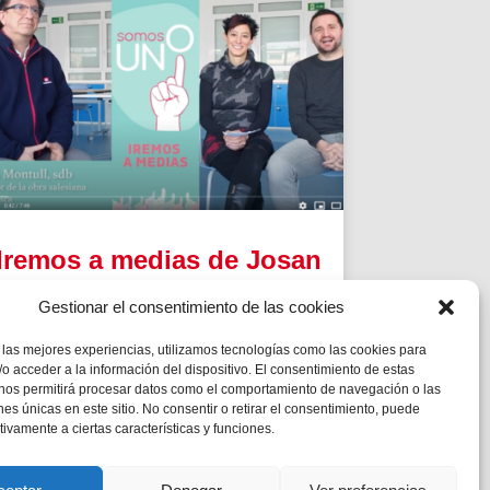
Iremos a medias de Josan
Montull, Estela Soler y
Gestionar el consentimiento de las cookies
Toni Ibor
 las mejores experiencias, utilizamos tecnologías como las cookies para
Desde Salesianos Huesca explican la misión
o acceder a la información del dispositivo. El consentimiento de estas
compartida entre salesianos y seglares
 nos permitirá procesar datos como el comportamiento de navegación o las
ones únicas en este sitio. No consentir o retirar el consentimiento, puede
tivamente a ciertas características y funciones.