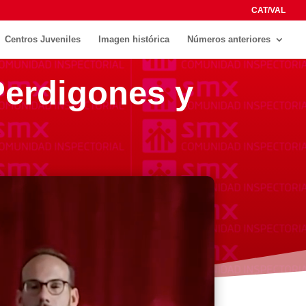
CAT/VAL
Centros Juveniles
Imagen histórica
Números anteriores
Perdigones y