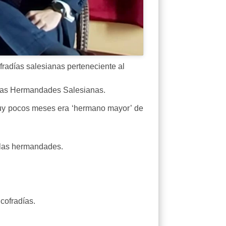
radías salesianas perteneciente al
e las Hermandades Salesianas.
uy pocos meses era ‘hermano mayor’ de
 las hermandades.
cofradías.