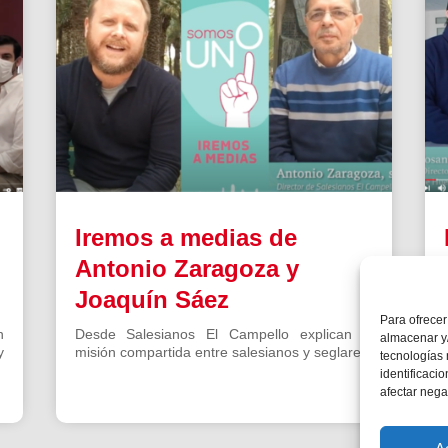
Iremos a medias de
Antonio Zaragoza y
Joaquín Sáez
Para ofrecer
n
Desde Salesianos El Campello explican la
almacenar y/
y
misión compartida entre salesianos y seglares
tecnologías
identificaci
afectar nega