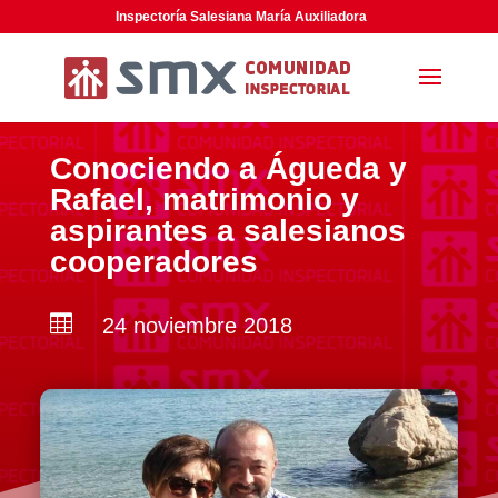
Inspectoría Salesiana María Auxiliadora
Conociendo a Águeda y
Rafael, matrimonio y
aspirantes a salesianos
cooperadores

24 noviembre 2018