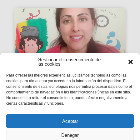
Gestionar el consentimiento de
las cookies
Para ofrecer las mejores experiencias, utilizamos tecnologías como las
cookies para almacenar y/o acceder a la información del dispositivo. El
Conociendo a Sara
consentimiento de estas tecnologías nos permitirá procesar datos como el
comportamiento de navegación o las identificaciones únicas en este sitio.
Palanco, FMA
No consentir o retirar el consentimiento, puede afectar negativamente a
ciertas características y funciones.
Sara tras concluir sus estudios comenzó a
trabajar, y justo cuando la iban a dejar fija en el
colegio, tomó la decisión de ser salesiana.
Aceptar
Denegar