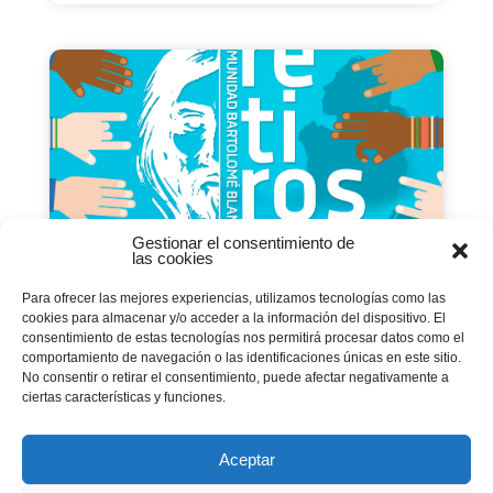
Gestionar el consentimiento de
las cookies
Para ofrecer las mejores experiencias, utilizamos tecnologías como las
cookies para almacenar y/o acceder a la información del dispositivo. El
Comienzan las oraciones
consentimiento de estas tecnologías nos permitirá procesar datos como el
de los jóvenes
comportamiento de navegación o las identificaciones únicas en este sitio.
No consentir o retirar el consentimiento, puede afectar negativamente a
24 octubre 2018
|
Noticias Vocacionales
ciertas características y funciones.
Paco Jaldo, sdb Tras el mes de septiembre, que
nos sirvió para arrancar motores, podemos ya
Aceptar
decir que las...