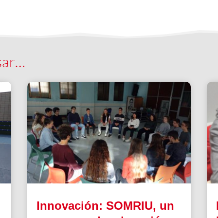
sar…
s
Innovación: SOMRIU, un