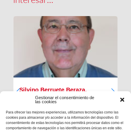
Silvino Berruete Beraza,
Salesiano sacerdote (1942-2026)
Gestionar el consentimiento de
las cookies
Desde la Inspectoría Salesiana María Auxiliadora
Para ofrecer las mejores experiencias, utilizamos tecnologías como las
se comunica que en la tarde del sábado 4 de julio
cookies para almacenar y/o acceder a la información del dispositivo. El
fallecía en Barcelona el querido hermano
consentimiento de estas tecnologías nos permitirá procesar datos como el
salesiano sacerdote don Silvino Berruete Beraza.
comportamiento de navegación o las identificaciones únicas en este sitio.
Tenía 83 años de edad y 52 años de ordenación