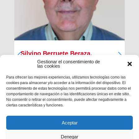
Silvino Berruete Beraza,
Salesiano sacerdote (1942-2026)
Gestionar el consentimiento de
las cookies
Desde la Inspectoría Salesiana María Auxiliadora
Para ofrecer las mejores experiencias, utilizamos tecnologías como las
se comunica que en la tarde del sábado 4 de julio
cookies para almacenar y/o acceder a la información del dispositivo. El
fallecía en Barcelona el querido hermano
consentimiento de estas tecnologías nos permitirá procesar datos como el
salesiano sacerdote don Silvino Berruete Beraza.
comportamiento de navegación o las identificaciones únicas en este sitio.
Tenía 83 años de edad y 52 años de ordenación
No consentir o retirar el consentimiento, puede afectar negativamente a
presbiterial. El domingo 5, de...
ciertas características y funciones.
Aceptar
Denegar