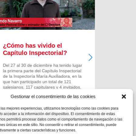
¿Cómo has vivido el
Salesi
Capítulo Inspectorial?
besos e
Navida
Del 27 al 30 de diciembre ha tenido lugar
la primera parte del Capítulo Inspectorial
de la Inspectoría María Auxiliadora, en la
que han participado un total de 121
salesianos, 117 capitulares y 4 invitados,
con la finalidad de trabajar en las...
Gestionar el consentimiento de las cookies
 las mejores experiencias, utilizamos tecnologías como las cookies para
o acceder a la información del dispositivo. El consentimiento de estas
 nos permitirá procesar datos como el comportamiento de navegación o las
ones únicas en este sitio. No consentir o retirar el consentimiento, puede
tivamente a ciertas características y funciones.