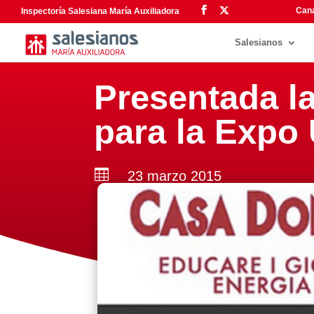
Cana
Inspectoría Salesiana María Auxiliadora
Salesianos
Presentada la
para la Expo 

23 marzo 2015