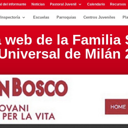
l del informante
Noticias
Pastoral Juvenil
Calendario
Recursos
Inspectoría
Escuelas
Parroquias
Centros Juveniles
Pl
 web de la Familia
Universal de Milán