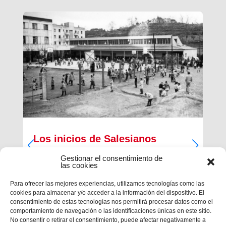
Los inicios de Salesianos
Terrassa
Gestionar el consentimiento de
las cookies
A partir de sus inquietudes sociales y religiosas,
un grupo de empresarios industriales de la
Para ofrecer las mejores experiencias, utilizamos tecnologías como las
ciudad, Antiguos Alumnos de los Salesianos de
cookies para almacenar y/o acceder a la información del dispositivo. El
Sarrià, Hosrta y Mataró, pidieron la fundación de
consentimiento de estas tecnologías nos permitirá procesar datos como el
una Escuela Profesional Salesiana en Terrassa.
comportamiento de navegación o las identificaciones únicas en este sitio.
Con...
No consentir o retirar el consentimiento, puede afectar negativamente a