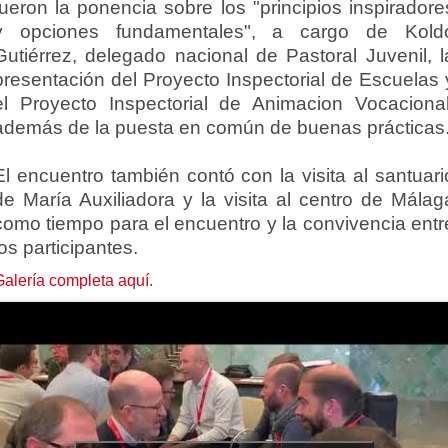
fueron la ponencia sobre los "principios inspiradore
y opciones fundamentales", a cargo de Kold
Gutiérrez, delegado nacional de Pastoral Juvenil, l
presentación del Proyecto Inspectorial de Escuelas 
el Proyecto Inspectorial de Animacion Vocacional
además de la puesta en común de buenas prácticas
El encuentro también contó con la visita al santuari
de María Auxiliadora y la visita al centro de Málag
como tiempo para el encuentro y la convivencia entr
los participantes.
Galería completa aquí.