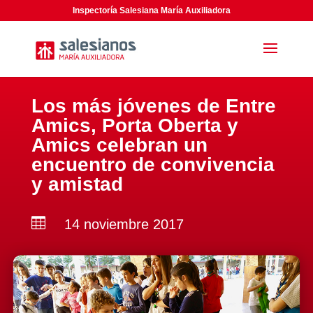
Inspectoría Salesiana María Auxiliadora
Los más jóvenes de Entre
Amics, Porta Oberta y
Amics celebran un
encuentro de convivencia
y amistad

14 noviembre 2017