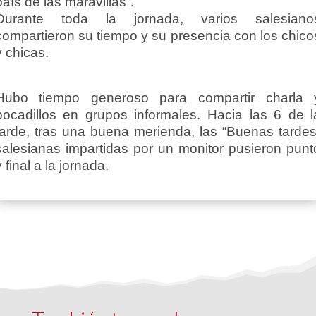
país de las maravillas”.
Durante toda la jornada, varios salesiano
compartieron su tiempo y su presencia con los chico
y chicas.
Hubo tiempo generoso para compartir charla 
bocadillos en grupos informales. Hacia las 6 de l
tarde, tras una buena merienda, las “Buenas tardes
salesianas impartidas por un monitor pusieron punt
y final a la jornada.